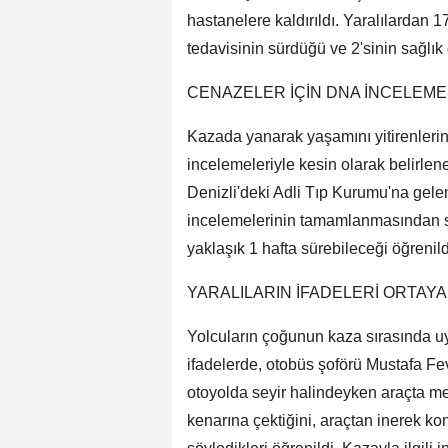
hastanelere kaldırıldı. Yaralılardan 17
tedavisinin sürdüğü ve 2'sinin sağlık
CENAZELER İÇİN DNA İNCELEME
Kazada yanarak yaşamını yitirenleri
incelemeleriyle kesin olarak belirlen
Denizli'deki Adli Tıp Kurumu'na gele
incelemelerinin tamamlanmasından son
yaklaşık 1 hafta sürebileceği öğrenild
YARALILARIN İFADELERİ ORTAYA 
Yolcuların çoğunun kaza sırasında uy
ifadelerde, otobüs şoförü Mustafa F
otoyolda seyir halindeyken araçta m
kenarına çektiğini, araçtan inerek ko