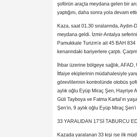
şoförün araçta meydana gelen bir arı
yaptığını, daha sonra yola devam ettiğ
Kaza, saat 01.30 sıralarında, Aydın-
meydana geldi. İzmir-Antalya seferin
Pamukkale Turizm'e ait 45 BAH 834 pl
kenarındaki bariyerlere çarptı. Çarpma
İhbar üzerine bölgeye sağlık, AFAD, U
İtfaiye ekiplerinin müdahalesiyle yan
görevlilerinin kontrolünde otobüs şo
aylık oğlu Eyüp Miraç Şen, Hayriye Ar
Güli Tayboya ve Fatma Kartal'ın yaşam
Şen'in, 9 aylık oğlu Eyüp Miraç Şen'
33 YARALIDAN 17'Sİ TABURCU ED
Kazada yaralanan 33 kişi ise ilk mü