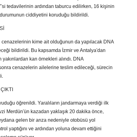
'si tedavilerinin ardından taburcu edilirken, 16 kişinin
 durumunun ciddiyetini koruduğu bildirildi.
Sİ
n cenazelerinin kime ait olduğunun da yapılacak DNA
eceği bildirildi. Bu kapsamda İzmir ve Antalya'dan
n yakınlardan kan örnekleri alındı. DNA
ra cenazelerin ailelerine teslim edileceği, sürecin
i.
ÇIKTI
uduğu öğrenildi. Yaralıların jandarmaya verdiği ilk
evzi Merdün'ün kazadan yaklaşık 20 dakika önce,
eydana gelen bir arıza nedeniyle otobüsü yol
ntrol yaptığını ve ardından yoluna devam ettiğini