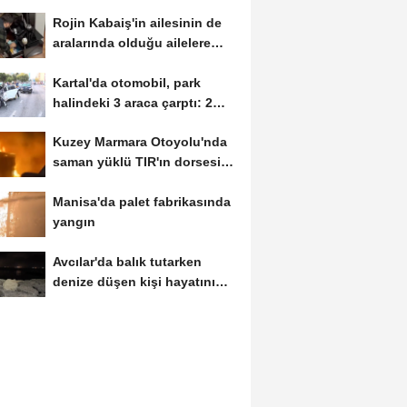
Rojin Kabaiş'in ailesinin de
aralarında olduğu ailelere
tehdit...
Kartal'da otomobil, park
halindeki 3 araca çarptı: 2
yaralı
Kuzey Marmara Otoyolu'nda
saman yüklü TIR'ın dorsesi
alev alev...
Manisa'da palet fabrikasında
yangın
Avcılar'da balık tutarken
denize düşen kişi hayatını
kaybetti