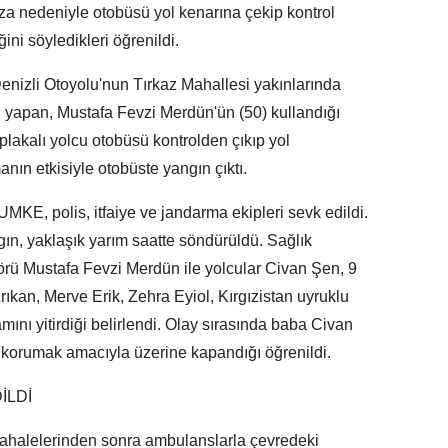
za nedeniyle otobüsü yol kenarına çekip kontrol
ini söyledikleri öğrenildi.
Denizli Otoyolu'nun Tırkaz Mahallesi yakınlarında
i yapan, Mustafa Fevzi Merdün'ün (50) kullandığı
akalı yolcu otobüsü kontrolden çıkıp yol
nın etkisiyle otobüste yangın çıktı.
MKE, polis, itfaiye ve jandarma ekipleri sevk edildi.
gın, yaklaşık yarım saatte söndürüldü. Sağlık
förü Mustafa Fevzi Merdün ile yolcular Civan Şen, 9
ıkan, Merve Erik, Zehra Eyiol, Kırgızistan uyruklu
ını yitirdiği belirlendi. Olay sırasında baba Civan
i korumak amacıyla üzerine kapandığı öğrenildi.
İLDİ
dahalelerinden sonra ambulanslarla çevredeki