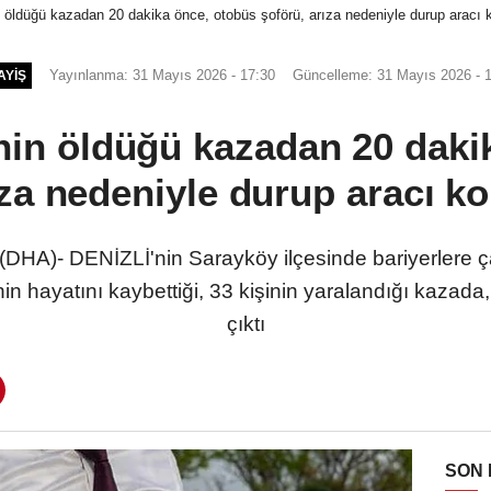
in öldüğü kazadan 20 dakika önce, otobüs şoförü, arıza nedeniyle durup aracı 
Yayınlanma: 31 Mayıs 2026 - 17:30
Güncelleme: 31 Mayıs 2026 - 
AYIŞ
inin öldüğü kazadan 20 dak
ıza nedeniyle durup aracı ko
HA)- DENİZLİ'nin Sarayköy ilçesinde bariyerlere ça
n hayatını kaybettiği, 33 kişinin yaralandığı kazada, ya
çıktı
SON