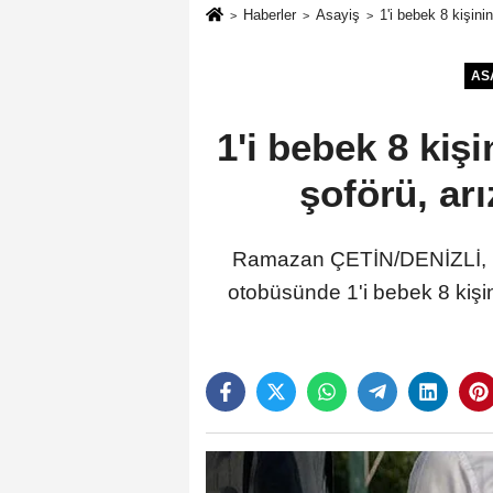
Haberler
Asayiş
1'i bebek 8 kişin
AS
1'i bebek 8 kiş
şoförü, ar
Ramazan ÇETİN/DENİZLİ, (D
otobüsünde 1'i bebek 8 kişini