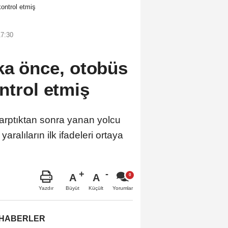
kontrol etmiş
17:30
ika önce, otobüs
ntrol etmiş
rptıktan sonra yanan yolcu
ralıların ilk ifadeleri ortaya
A
A
Büyüt
Küçült
Yazdır
Yorumlar
 HABERLER