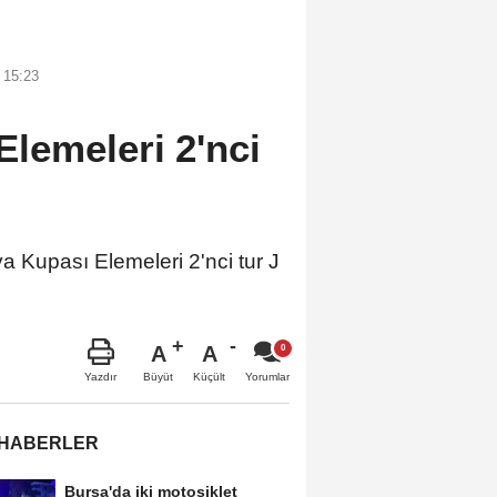
 15:23
lemeleri 2'nci
 Kupası Elemeleri 2'nci tur J
A
A
Büyüt
Küçült
Yazdır
Yorumlar
 HABERLER
Bursa'da iki motosiklet