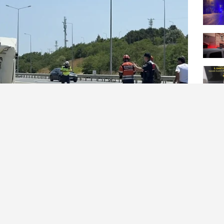
amyonu, yol kenarında park halindeki servis
i. Şans eseri yaralanan kimsenin olmadığı kazada