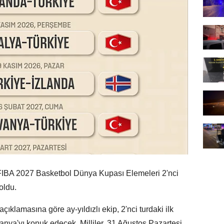
n FIBA 2027 Basketbol Dünya Kupası Elemeleri 2'nci
oldu.
klamasına göre ay-yıldızlı ekip, 2'nci turdaki ilk
ya'yı konuk edecek. Milliler, 31 Ağustos Pazartesi