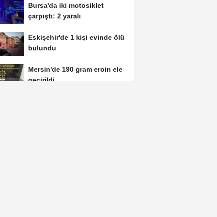
Bursa'da iki motosiklet
çarpıştı: 2 yaralı
Eskişehir'de 1 kişi evinde ölü
bulundu
Mersin'de 190 gram eroin ele
geçirildi
Çorum'da 500 dönüm alanda
anız yangını
Adana'da dron ve helikopter
destekli asayiş uygulaması;
aranan 62...