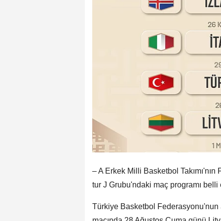
– A Erkek Milli Basketbol Takımı'nı
tur J Grubu'ndaki maç programı belli 
Türkiye Basketbol Federasyonu'nun açı
maçında 28 Ağustos Cuma günü Litvan