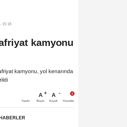
- 15:18
afriyat kamyonu
iyat kamyonu, yol kenarında
ildi
A
A
Büyüt
Küçült
Yazdır
Yorumlar
 HABERLER