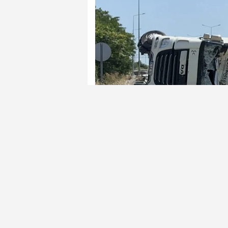
ARNAVUTKÖY'da kum yüklü hafriyat k
minibüsüne arkadan çarparak devrild
araçlarda maddi hasar oluştu.