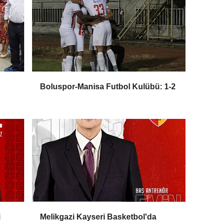
Boluspor-Manisa Futbol Kulübü: 1-2
i
Melikgazi Kayseri Basketbol'da