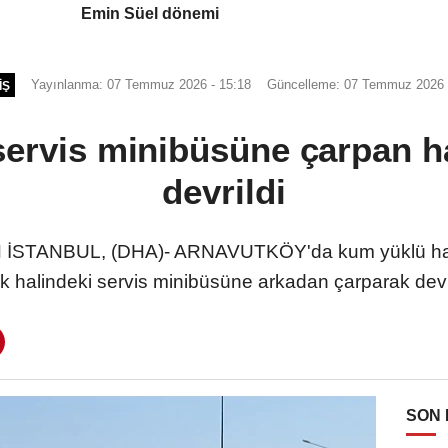
Emin Süel dönemi
Yayınlanma: 07 Temmuz 2026 - 15:18
Güncelleme: 07 Temmuz 2026 
IŞ
servis minibüsüne çarpan h
devrildi
İSTANBUL, (DHA)- ARNAVUTKÖY'da kum yüklü hafr
k halindeki servis minibüsüne arkadan çarparak devr
SON