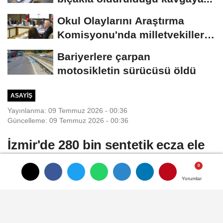
Okul Olaylarını Araştırma
Komisyonu'nda milletvekilleri
rapora...
Bariyerlere çarpan
motosikletin sürücüsü öldü
ASAYIŞ
Yayınlanma: 09 Temmuz 2026 - 00:36
Güncelleme: 09 Temmuz 2026 - 00:36
İzmir'de 280 bin sentetik ecza ele
geçirildi; 3 gözaltı
Yorumlar
Yorumlar
Yorumlar
Mustafa İÇ/ İZMİR, (DHA)- İZMİR'in
Bornova ilçesinde, polis tarafından bir ticari
takside ve belirlenen evde yapılan