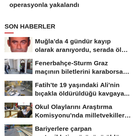
operasyonla yakalandı
SON HABERLER
Muğla'da 4 gündür kayıp
olarak aranıyordu, serada ölü
bulundu
Fenerbahçe-Sturm Graz
maçının biletlerini karaborsada
sattıkları...
Fatih'te 19 yaşındaki Ali'nin
bıçakla öldürüldüğü kavgaya...
Okul Olaylarını Araştırma
Komisyonu'nda milletvekilleri
rapora...
Bariyerlere çarpan