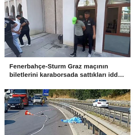
Fenerbahçe-Sturm Graz maçının
biletlerini karaborsada sattıkları iddia
edilen 2 şüpheli tutuklandı