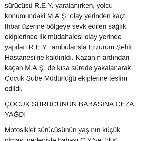
sürücüsü R.E.Y. yaralanırken, yolcu
konumundaki M.A.Ş. olay yerinden kaçtı.
İhbar üzerine bölgeye sevk edilen sağlık
ekiplerince ilk müdahalesi olay yerinde
yapılan R.E.Y., ambulansla Erzurum Şehir
Hastanesi'ne kaldırıldı. Kazanın ardından
kaçan M.A.Ş. de kısa sürede yakalanarak,
Çocuk Şube Müdürlüğü ekiplerine teslim
edildi.
ÇOCUK SÜRÜCÜNÜN BABASINA CEZA
YAĞDI
Motosiklet sürücüsünün yaşının küçük
olması nedeniyle babası C.Y.'ye; 'dur'