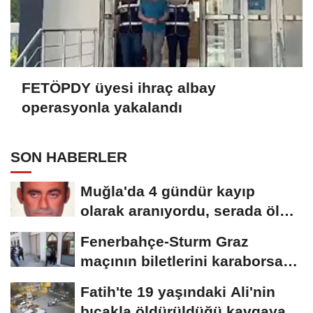
FETÖPDY üyesi ihraç albay
operasyonla yakalandı
SON HABERLER
Muğla'da 4 gündür kayıp
olarak aranıyordu, serada ölü
bulundu
Fenerbahçe-Sturm Graz
maçının biletlerini karaborsada
sattıkları...
Fatih'te 19 yaşındaki Ali'nin
bıçakla öldürüldüğü kavgaya...