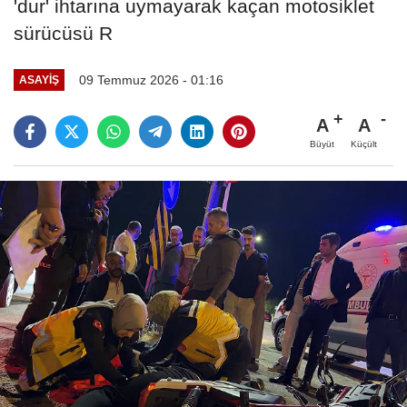
'dur' ihtarına uymayarak kaçan motosiklet
sürücüsü R
09 Temmuz 2026 - 01:16
ASAYIŞ
A
A
Büyüt
Küçült