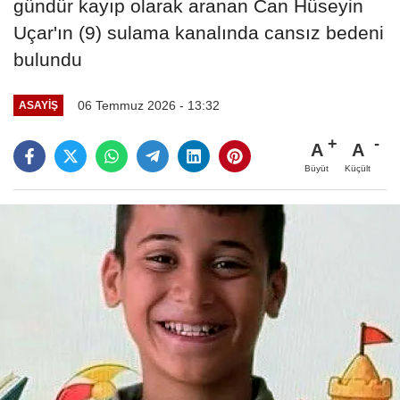
gündür kayıp olarak aranan Can Hüseyin
Uçar'ın (9) sulama kanalında cansız bedeni
bulundu
06 Temmuz 2026 - 13:32
ASAYIŞ
A
A
Büyüt
Küçült