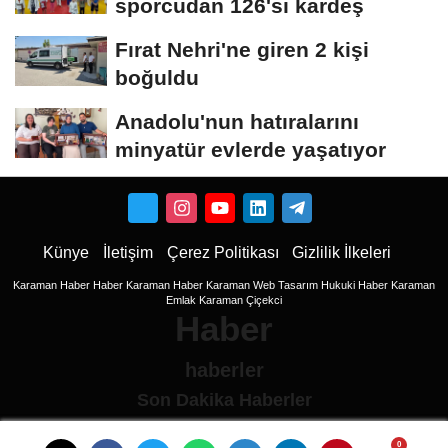
sporcudan 126'sı kardeş
Fırat Nehri'ne giren 2 kişi
boğuldu
Anadolu'nun hatıralarını
minyatür evlerde yaşatıyor
Künye
İletişim
Çerez Politikası
Gizlilik İlkeleri
Karaman Haber
Haber
Karaman Haber
Karaman Web Tasarım
Hukuki Haber
Karaman
Emlak
Karaman Çiçekci
Haber
haberler
Son Dakika Haberler
Son Dakika