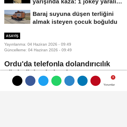
yarışında kaza: 1 jokey yaralı,
2 at...
Baraj suyuna düşen terliğini
almak isteyen çocuk boğuldu
ASAYIŞ
Yayınlanma: 04 Haziran 2026 - 09:49
Güncelleme: 04 Haziran 2026 - 09:49
Ordu'da telefonla dolandırıcılık
şüphelisi yakalandı
Yorumlar
Yorumlar
Yorumlar
Dursun Mehmet ŞAHİN/ORDU, (DHA)-
ORDU'da telefonla aradığı kişileri kendisini
polis olarak tanıtıp dolandırdığı iddiasıyla
gözaltına alınan T