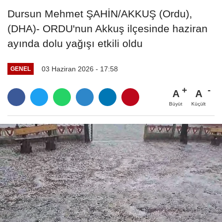
Dursun Mehmet ŞAHİN/AKKUŞ (Ordu),
(DHA)- ORDU'nun Akkuş ilçesinde haziran
ayında dolu yağışı etkili oldu
03 Haziran 2026 - 17:58
GENEL
A
A
Büyüt
Küçült