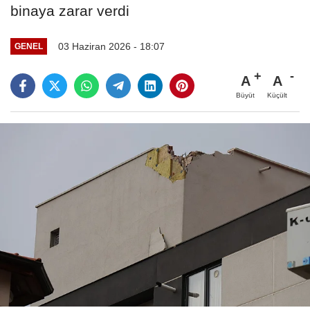
binaya zarar verdi
03 Haziran 2026 - 18:07
GENEL
A
A
Büyüt
Küçült