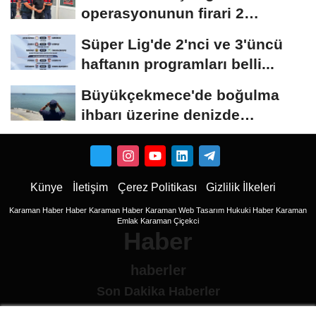
operasyonunun firari 2
şüphelisi yakalandı
Süper Lig'de 2'nci ve 3'üncü
haftanın programları belli...
Büyükçekmece'de boğulma
ihbarı üzerine denizde
başlatılan...
Künye
İletişim
Çerez Politikası
Gizlilik İlkeleri
Karaman Haber
Haber
Karaman Haber
Karaman Web Tasarım
Hukuki Haber
Karaman
Emlak
Karaman Çiçekci
Haber
haberler
Son Dakika Haberler
Son Dakika