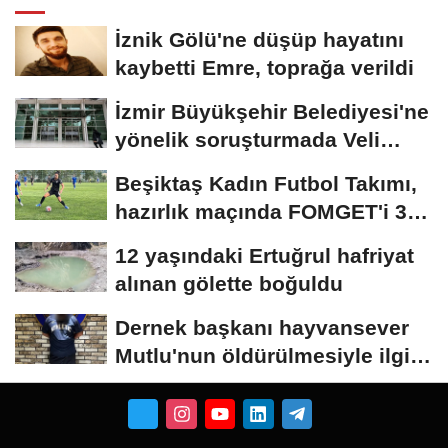
İznik Gölü'ne düşüp hayatını
kaybetti Emre, toprağa verildi
İzmir Büyükşehir Belediyesi'ne
yönelik soruşturmada Veli
Ağbaba'nın...
Beşiktaş Kadın Futbol Takımı,
hazırlık maçında FOMGET'i 3-
1...
12 yaşındaki Ertuğrul hafriyat
alınan gölette boğuldu
Dernek başkanı hayvansever
Mutlu'nun öldürülmesiyle ilgili
ağabeyi...