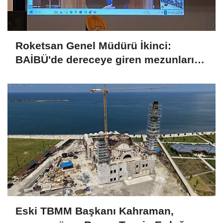
Roketsan Genel Müdürü İkinci:
BAİBÜ'de dereceye giren mezunları
işe alım sürecine dahil edeceğiz
Eski TBMM Başkanı Kahraman,