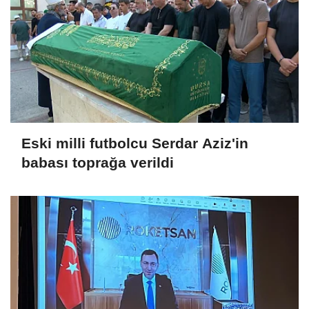
Eski milli futbolcu Serdar Aziz'in
babası toprağa verildi