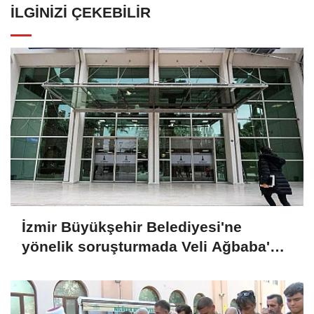
İLGINIZI ÇEKEBILIR
İzmir Büyükşehir Belediyesi'ne
yönelik soruşturmada Veli Ağbaba'nın
ağabeyi tutuklandı