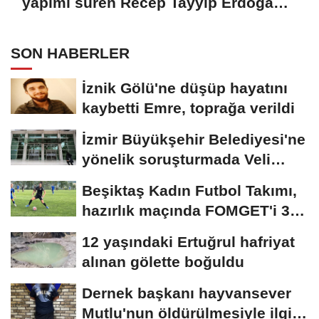
yapımı süren Recep Tayyip Erdoğan
Camii'nde incelemede bulundu
SON HABERLER
İznik Gölü'ne düşüp hayatını
kaybetti Emre, toprağa verildi
İzmir Büyükşehir Belediyesi'ne
yönelik soruşturmada Veli
Ağbaba'nın...
Beşiktaş Kadın Futbol Takımı,
hazırlık maçında FOMGET'i 3-
1...
12 yaşındaki Ertuğrul hafriyat
alınan gölette boğuldu
Dernek başkanı hayvansever
Mutlu'nun öldürülmesiyle ilgili