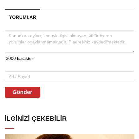
YORUMLAR
Gönder
İLGINIZI ÇEKEBILIR