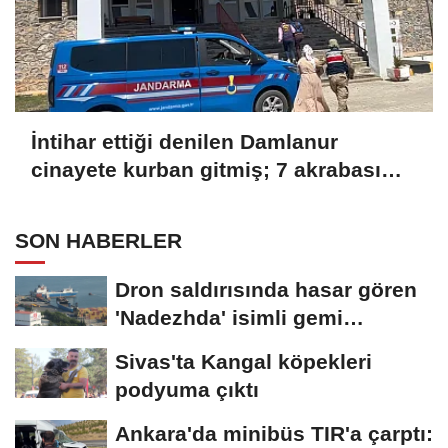
İntihar ettiği denilen Damlanur
cinayete kurban gitmiş; 7 akrabası
gözaltında
SON HABERLER
Dron saldırısında hasar gören
'Nadezhda' isimli gemi
Samsun...
Sivas'ta Kangal köpekleri
podyuma çıktı
Ankara'da minibüs TIR'a çarptı: