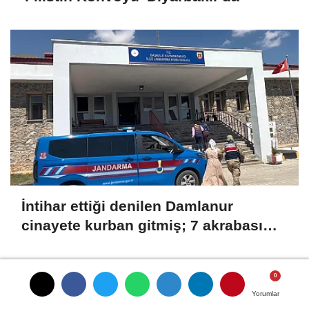
İntihar ettiği denilen Damlanur
cinayete kurban gitmiş; 7 akrabası
gözaltında
SON HABERLER
Yorumlar
Yorumlar
Yorumlar
Dron saldırısında hasar gören