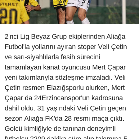
2'nci Lig Beyaz Grup ekiplerinden Aliağa
Futbol'la yollarını ayıran stoper Veli Çetin
ve sarı-siyahlılarla fesih sürecini
tamamlayan kanat oyuncusu Mert Çapar
yeni takımlarıyla sözleşme imzaladı. Veli
Çetin resmen Elazığsporlu olurken, Mert
Çapar da 24Erzincanspor'un kadrosuna
dahil oldu. 31 yaşındaki Veli Çetin geçen
sezon Aliağa FK'da 28 resmi maça çıktı.
Golcü kimliğiyle de tanınan deneyimli
futbolcu 2309 dakika süre alıp takımına 5