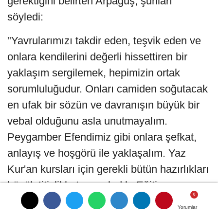
gerektiğini belirten Arpaguş, şunları
söyledi:
"Yavrularımızı takdir eden, teşvik eden ve
onlara kendilerini değerli hissettiren bir
yaklaşım sergilemek, hepimizin ortak
sorumluluğudur. Onları camiden soğutacak
en ufak bir sözün ve davranışın büyük bir
vebal olduğunu asla unutmayalım.
Peygamber Efendimiz gibi onlara şefkat,
anlayış ve hoşgörü ile yaklaşalım. Yaz
Kur'an kursları için gerekli bütün hazırlıkları
büyük titizlikle tamamladık. Eğitim
materyallerinden etkinlik kitaplarına, ders
Yorumlar
Yorumlar
saatlerinden sosyal faaliyetlere kadar her