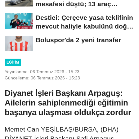
mesafesi düştü; 13 araç
birbirine...
Destici: Çerçeve yasa teklifinin
mevcut haliyle kabulünü doğru
bulmuyoruz
Boluspor'da 2 yeni transfer
EĞITIM
Yayınlanma: 06 Temmuz 2026 - 15:23
Güncelleme: 06 Temmuz 2026 - 15:23
Diyanet İşleri Başkanı Arpaguş:
Ailelerin sahiplenmediği eğitimin
başarıya ulaşması oldukça zordur
Memet Can YEŞİLBAŞ/BURSA, (DHA)-
DİYANET İşleri Başkanı Safi Arpaguş,