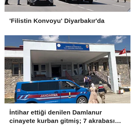
'Filistin Konvoyu' Diyarbakır'da
İntihar ettiği denilen Damlanur
cinayete kurban gitmiş; 7 akrabası
gözaltında