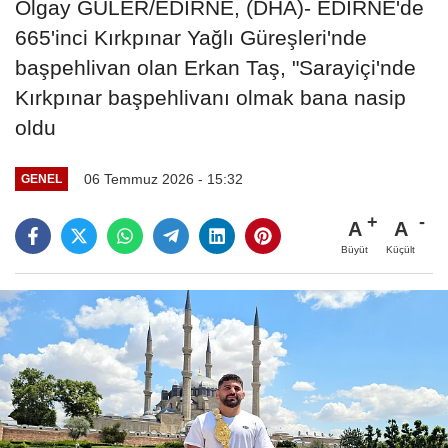
Olgay GÜLER/EDİRNE, (DHA)- EDİRNE'de
665'inci Kırkpınar Yağlı Güreşleri'nde
başpehlivan olan Erkan Taş, "Sarayiçi'nde
Kırkpınar başpehlivanı olmak bana nasip
oldu
06 Temmuz 2026 - 15:32
GENEL
A
A
Büyüt
Küçült