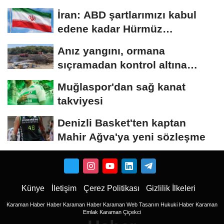
sayısı...
İran: ABD şartlarımızı kabul
edene kadar Hürmüz
Boğazı'nı...
Anız yangını, ormana
sıçramadan kontrol altına
alındı
Muğlaspor'dan sağ kanat
takviyesi
Denizli Basket'ten kaptan
Mahir Ağva'ya yeni sözleşme
Künye
İletişim
Çerez Politikası
Gizlilik İlkeleri
Karaman Haber
Haber
Karaman Haber
Karaman Web Tasarım
Hukuki Haber
Karaman
Emlak
Karaman Çiçekci