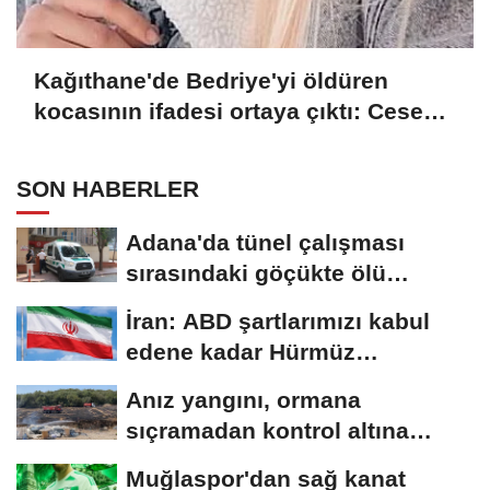
Kağıthane'de Bedriye'yi öldüren
kocasının ifadesi ortaya çıktı: Cesedi
battaniyeye sarıp kayınvalidemle
sohbet ettim
SON HABERLER
Adana'da tünel çalışması
sırasındaki göçükte ölü
sayısı...
İran: ABD şartlarımızı kabul
edene kadar Hürmüz
Boğazı'nı...
Anız yangını, ormana
sıçramadan kontrol altına
alındı
Muğlaspor'dan sağ kanat