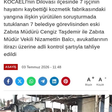
KOCAELİ'nin Dilovası ilçesinde 7 işçinin
hayatını kaybettiği kozmetik fabrikasındaki
yangına ilişkin yürütülen soruşturmada
tutuklanan 7 belediye görevlisinden eski
Zabıta Müdürü Cengiz Taşdemir ile Zabıta
Müdür Vekili Nizamettin Balcı, avukatlarının
itirazı üzerine adli kontrol şartıyla tahliye
edildi
03 Temmuz 2026 - 11:48
ASAYIŞ
A
A
Büyüt
Küçült