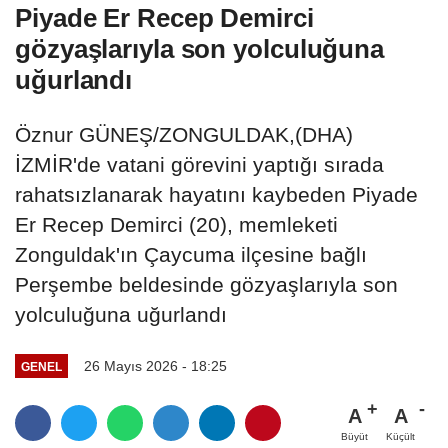
Piyade Er Recep Demirci
gözyaşlarıyla son yolculuğuna
uğurlandı
Öznur GÜNEŞ/ZONGULDAK,(DHA)
İZMİR'de vatani görevini yaptığı sırada
rahatsızlanarak hayatını kaybeden Piyade
Er Recep Demirci (20), memleketi
Zonguldak'ın Çaycuma ilçesine bağlı
Perşembe beldesinde gözyaşlarıyla son
yolculuğuna uğurlandı
26 Mayıs 2026 - 18:25
GENEL
A
A
Büyüt
Küçült