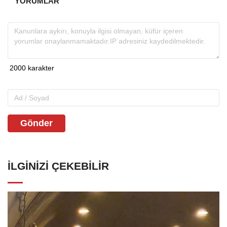
YORUMLAR
Gönder
İLGINIZI ÇEKEBILIR