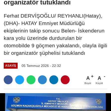
organizatör tutuklandı
Ferhat DERVİŞOĞLU/ REYHANLI(Hatay),
(DHA)- HATAY Emniyet Müdürlüğü
ekiplerinin takip sonucu Belen- İskenderun
kara yolu üzerinde durdurulan bir
otomobilde 9 göçmen yakalandı, olayla ilgili
bir organizatör şüphelisi tutuklandı
05 Temmuz 2026 - 22:32
ASAYIŞ
A
A
Büyüt
Küçült