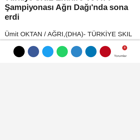
Şampiyonası Ağrı Dağı'nda sona
erdi
Ümit OKTAN / AĞRI,(DHA)- TÜRKİYE SKIL
Enduro ve ATV Şampiyonası, Ağrı'da 3 gün
süren zorlu etapların ardından sona erdi
Yorumlar
Yorumlar
Yorumlar
05 Temmuz 2026 - 21:54
SPOR
A
A
Büyüt
Küçült