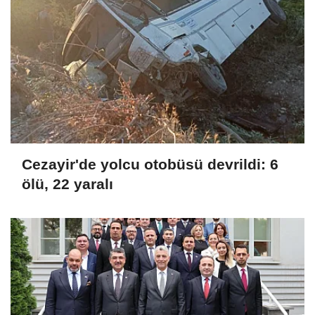
Cezayir'de yolcu otobüsü devrildi: 6
ölü, 22 yaralı