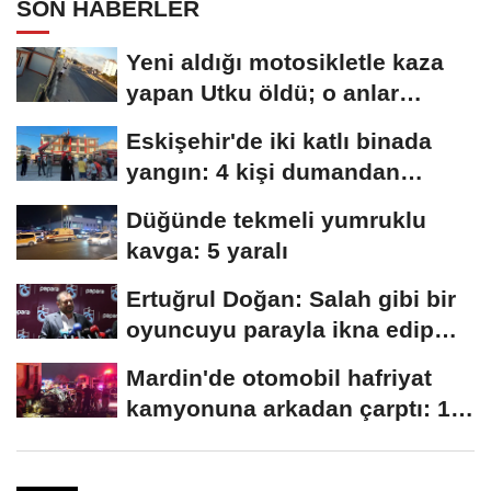
SON HABERLER
Yeni aldığı motosikletle kaza
yapan Utku öldü; o anlar
kamerada
Eskişehir'de iki katlı binada
yangın: 4 kişi dumandan
etkilendi
Düğünde tekmeli yumruklu
kavga: 5 yaralı
Ertuğrul Doğan: Salah gibi bir
oyuncuyu parayla ikna edip
Trabzon'a...
Mardin'de otomobil hafriyat
kamyonuna arkadan çarptı: 1
ölü, 2...