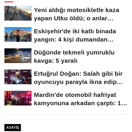
Yeni aldığı motosikletle kaza
yapan Utku öldü; o anlar
kamerada
Eskişehir'de iki katlı binada
yangın: 4 kişi dumandan
etkilendi
Düğünde tekmeli yumruklu
kavga: 5 yaralı
Ertuğrul Doğan: Salah gibi bir
oyuncuyu parayla ikna edip
Trabzon'a...
Mardin'de otomobil hafriyat
kamyonuna arkadan çarptı: 1
ölü, 2...
ASAYIŞ