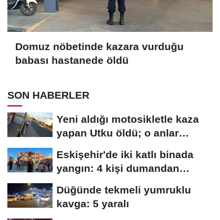
Domuz nöbetinde kazara vurduğu
babası hastanede öldü
SON HABERLER
Yeni aldığı motosikletle kaza
yapan Utku öldü; o anlar
kamerada
Eskişehir'de iki katlı binada
yangın: 4 kişi dumandan
etkilendi
Düğünde tekmeli yumruklu
kavga: 5 yaralı