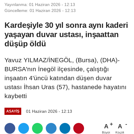
Yayınlanma: 01 Haziran 2026 - 12:13
Güncelleme: 01 Haziran 2026 - 12:13
Kardeşiyle 30 yıl sonra aynı kaderi
yaşayan duvar ustası, inşaattan
düşüp öldü
Yavuz YILMAZ/İNEGÖL, (Bursa), (DHA)-
BURSA'nın İnegöl ilçesinde, çalıştığı
inşaatın 4'üncü katından düşen duvar
ustası İhsan Uras (57), hastanede hayatını
kaybetti
01 Haziran 2026 - 12:13
ASAYIŞ
A
A
Büyüt
Küçült