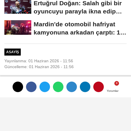
Ertuğrul Doğan: Salah gibi bir
oyuncuyu parayla ikna edip
Trabzon'a...
Mardin'de otomobil hafriyat
kamyonuna arkadan çarptı: 1
ölü, 2...
ASAYIŞ
Yayınlanma: 01 Haziran 2026 - 11:56
Güncelleme: 01 Haziran 2026 - 11:56
Evinde bıçaklanmış halde ölü
bulunmuştu, kız arkadaşının
Yorumlar
Yorumlar
Yorumlar
Yorumlar
ifadesi ortaya çıktı
Ali Sencer ARSLAN- Öznur
GÜNEŞ/ZONGULDAK, (DHA)-