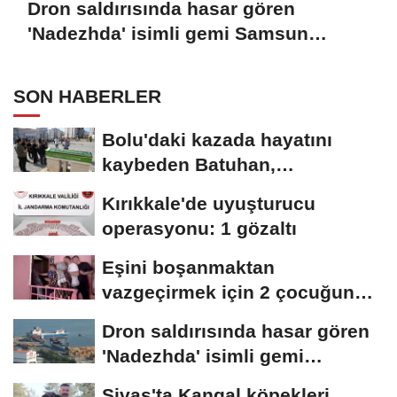
Dron saldırısında hasar gören
'Nadezhda' isimli gemi Samsun
Limanı'na çekildi
SON HABERLER
Bolu'daki kazada hayatını
kaybeden Batuhan,
Kırıkkale'de toprağa...
Kırıkkale'de uyuşturucu
operasyonu: 1 gözaltı
Eşini boşanmaktan
vazgeçirmek için 2 çocuğunu
balkonda alıkoydu;...
Dron saldırısında hasar gören
'Nadezhda' isimli gemi
Samsun...
Sivas'ta Kangal köpekleri