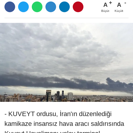
A
A
Büyüt
Küçült
- KUVEYT ordusu, İran'ın düzenlediği
kamikaze insansız hava aracı saldırısında