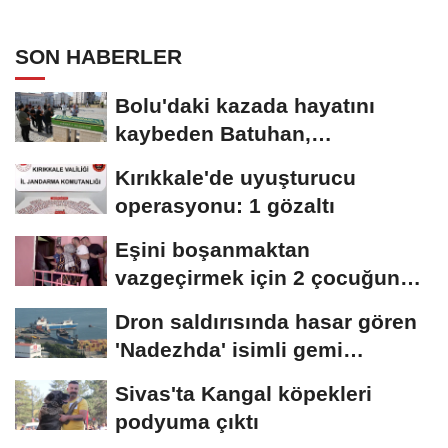
SON HABERLER
Bolu'daki kazada hayatını
kaybeden Batuhan,
Kırıkkale'de toprağa...
Kırıkkale'de uyuşturucu
operasyonu: 1 gözaltı
Eşini boşanmaktan
vazgeçirmek için 2 çocuğunu
balkonda alıkoydu;...
Dron saldırısında hasar gören
'Nadezhda' isimli gemi
Samsun...
Sivas'ta Kangal köpekleri
podyuma çıktı