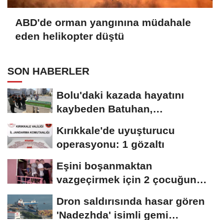
ABD'de orman yangınına müdahale
eden helikopter düştü
SON HABERLER
Bolu'daki kazada hayatını
kaybeden Batuhan,
Kırıkkale'de toprağa...
Kırıkkale'de uyuşturucu
operasyonu: 1 gözaltı
Eşini boşanmaktan
vazgeçirmek için 2 çocuğunu
balkonda alıkoydu;...
Dron saldırısında hasar gören
'Nadezhda' isimli gemi