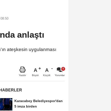
 08:50
nda anlaştı
n'ın ateşkesin uygulanması
A
A
Büyüt
Küçült
Yazdır
Yorumlar
 HABERLER
Karacabey Belediyespor'dan
5 imza birden