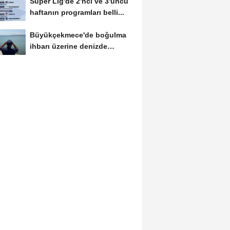
Süper Lig'de 2'nci ve 3'üncü
haftanın programları belli...
Büyükçekmece'de boğulma
ihbarı üzerine denizde
başlatılan...