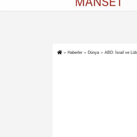
Künye
İletişim
Çerez Politikası
G
Haberler
Dünya
ABD: İsrail ve Lü