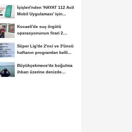
İçişleri'nden 'HAYAT 112 Acil
Mobil Uygulaması' için...
Kocaeli'de suç örgütü
operasyonunun firari 2
şüphelisi yakalandı
Süper Lig'de 2'nci ve 3'üncü
haftanın programları belli...
Büyükçekmece'de boğulma
ihbarı üzerine denizde
başlatılan...