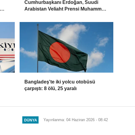
Cumhurbaşkanı Erdoğan, Suudi
Arabistan Veliaht Prensi Muhammed
Bin Selman ile görüştü
Bangladeş'te iki yolcu otobüsü
çarpıştı: 8 ölü, 25 yaralı
Yayınlanma: 04 Haziran 2026 - 08:42
DÜNYA