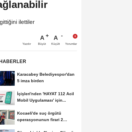
ğlanabilir
ğini ilettiler
A
A
Büyüt
Küçült
Yazdır
Yorumlar
 HABERLER
Karacabey Belediyespor'dan
5 imza birden
İçişleri'nden 'HAYAT 112 Acil
Mobil Uygulaması' için...
Kocaeli'de suç örgütü
operasyonunun firari 2
şüphelisi yakalandı