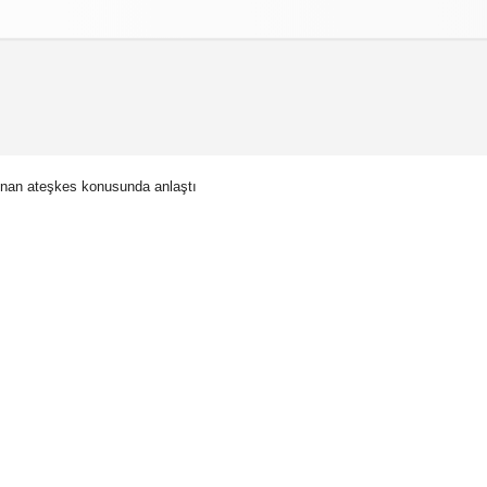
izlilik İlkeleri
bnan ateşkes konusunda anlaştı