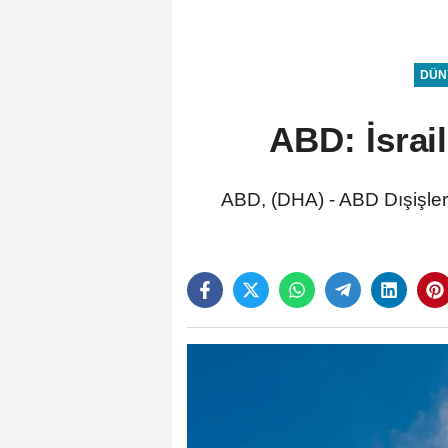
DÜN
ABD: İsrai
ABD, (DHA) - ABD Dışişler