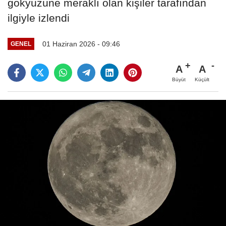
gökyüzüne meraklı olan kişiler tarafından
ilgiyle izlendi
01 Haziran 2026 - 09:46
GENEL
A
A
Büyüt
Küçült