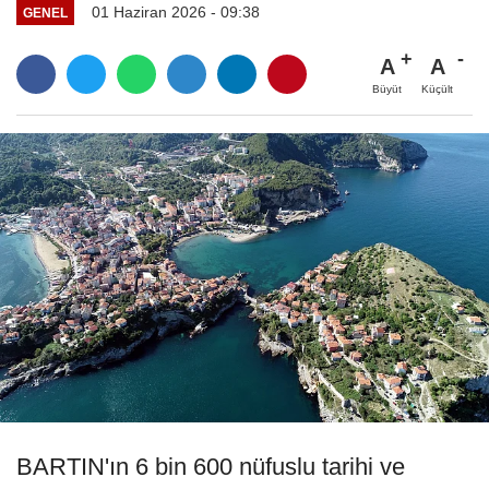
01 Haziran 2026 - 09:38
GENEL
A
A
Büyüt
Küçült
BARTIN'ın 6 bin 600 nüfuslu tarihi ve