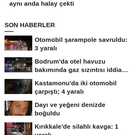
aynı anda halay çekti
SON HABERLER
Otomobil şarampole savruldu:
3 yaralı
Bodrum'da otel havuzu
bakımında gaz sızıntısı iddiası;
15 kişi...
Kastamonu'da iki otomobil
çarpıştı; 4 yaralı
Dayı ve yeğeni denizde
boğuldu
Kırıkkale'de silahlı kavga: 1
yaralı