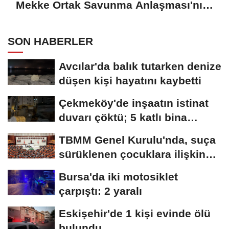
Mekke Ortak Savunma Anlaşması'nı
imzaladı
SON HABERLER
Avcılar'da balık tutarken denize
düşen kişi hayatını kaybetti
Çekmeköy'de inşaatın istinat
duvarı çöktü; 5 katlı bina
tahliye...
TBMM Genel Kurulu'nda, suça
sürüklenen çocuklara ilişkin
düzenlemeleri...
Bursa'da iki motosiklet
çarpıştı: 2 yaralı
Eskişehir'de 1 kişi evinde ölü
bulundu