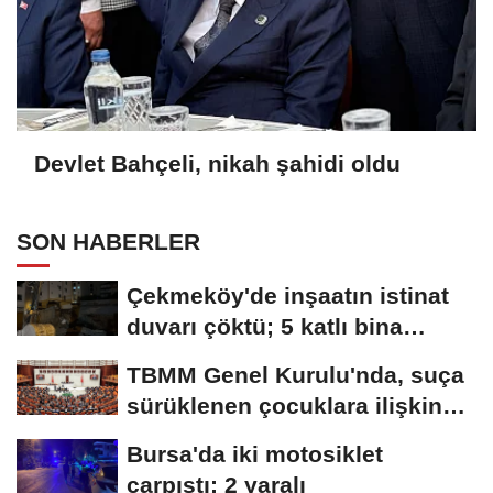
Devlet Bahçeli, nikah şahidi oldu
SON HABERLER
Çekmeköy'de inşaatın istinat
duvarı çöktü; 5 katlı bina
tahliye...
TBMM Genel Kurulu'nda, suça
sürüklenen çocuklara ilişkin
düzenlemeleri...
Bursa'da iki motosiklet
çarpıştı: 2 yaralı