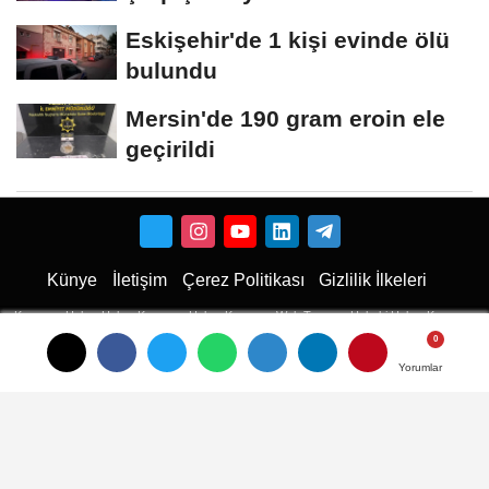
Eskişehir'de 1 kişi evinde ölü
bulundu
Mersin'de 190 gram eroin ele
geçirildi
Künye
İletişim
Çerez Politikası
Gizlilik İlkeleri
Karaman Haber
Haber
Karaman Haber
Karaman Web Tasarım
Hukuki Haber
Karaman
Emlak
Karaman Çiçekci
Haber
Yorumlar
Yorumlar
Yorumlar
haberler
Son Dakika Haberler
Son Dakika