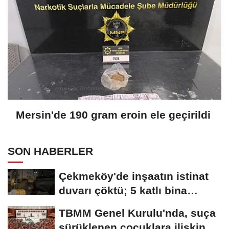
Mersin'de 190 gram eroin ele geçirildi
SON HABERLER
Çekmeköy'de inşaatın istinat
duvarı çöktü; 5 katlı bina
tahliye...
TBMM Genel Kurulu'nda, suça
sürüklenen çocuklara ilişkin