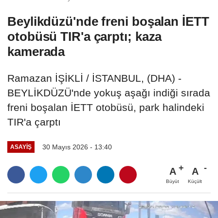
Beylikdüzü'nde freni boşalan İETT
otobüsü TIR'a çarptı; kaza
kamerada
Ramazan İŞİKLİ / İSTANBUL, (DHA) -
BEYLİKDÜZÜ'nde yokuş aşağı indiği sırada
freni boşalan İETT otobüsü, park halindeki
TIR'a çarptı
30 Mayıs 2026 - 13:40
ASAYIŞ
A
A
Büyüt
Küçült