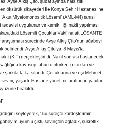
si Ayşe Alkış Çito, şubat ayında halsizlik,
n öksürük şikayetleri ile Konya Şehir Hastanesi'ne
a, 'Akut Miyelomonositik Lösemi' (AML-M4) tanısı
tedavisi uygulanan ve kemik iliği nakli yapılması
n Ankara'daki Lösemili Çocuklar Vakfı'na ait LÖSANTE
araştırması sürecinde Ayşe Alkış Çito'nun ağabeyi
 belirlendi. Ayşe Alkış Çito'ya, 8 Mayıs'ta
kli (KİT) gerçekleştirildi. Nakil sonrası hastanedeki
sağlığına kavuşup taburcu olurken çocukları ve
 ve şarkılarla karşılandı. Çocuklarına ve eşi Mehmet
k sevinç yaşadı. Hastane yönetimi tarafından yapılan
kyüzüne bırakıldı.
M'
eçirdiğini söyleyerek, "Bu süreçte kardeşlerimin
ğabeyim uyumlu çıktı, sevinçten ağladık, şükrettik