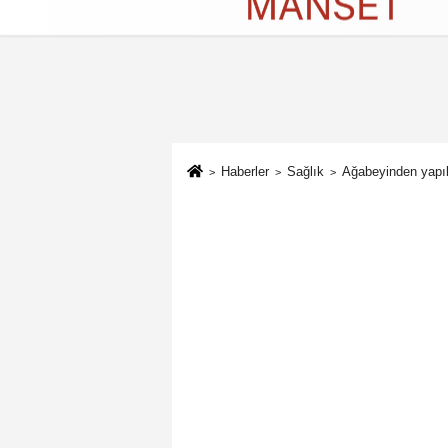
Künye
İletişim
Çerez Politikası
G
Haberler
Sağlık
Ağabeyinden yapıla