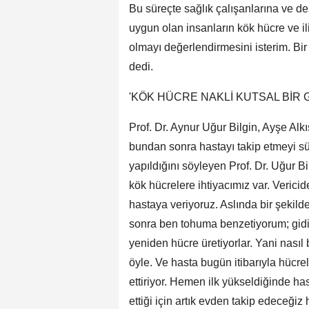
Bu süreçte sağlık çalışanlarına ve d
uygun olan insanların kök hücre ve i
olmayı değerlendirmesini isterim. Bi
dedi.
'KÖK HÜCRE NAKLİ KUTSAL BİR 
Prof. Dr. Aynur Uğur Bilgin, Ayşe Alk
bundan sonra hastayı takip etmeyi sürd
yapıldığını söyleyen Prof. Dr. Uğur 
kök hücrelere ihtiyacımız var. Verici
hastaya veriyoruz. Aslında bir şekild
sonra ben tohuma benzetiyorum; gidiyo
yeniden hücre üretiyorlar. Yani nası
öyle. Ve hasta bugün itibarıyla hücrel
ettiriyor. Hemen ilk yükseldiğinde ha
ettiği için artık evden takip edeceğiz