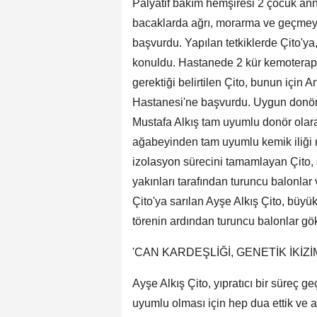
Palyatif bakım hemşiresi 2 çocuk anne
bacaklarda ağrı, morarma ve geçmeye
başvurdu. Yapılan tetkiklerde Çito'y
konuldu. Hastanede 2 kür kemoterapi 
gerektiği belirtilen Çito, bunun içi
Hastanesi'ne başvurdu. Uygun donör 
Mustafa Alkış tam uyumlu donör olarak
ağabeyinden tam uyumlu kemik iliği na
izolasyon sürecini tamamlayan Çito, 
yakınları tarafından turuncu balonlar
Çito'ya sarılan Ayşe Alkış Çito, büyü
törenin ardından turuncu balonlar gö
'CAN KARDEŞLİĞİ, GENETİK İKİZİ
Ayşe Alkış Çito, yıpratıcı bir süreç g
uyumlu olması için hep dua ettik ve a