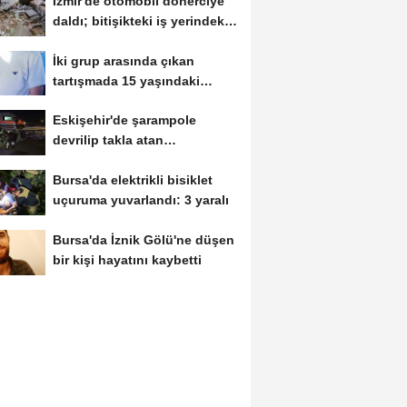
İzmir'de otomobil dönerciye
daldı; bitişikteki iş yerindeki
binlerce...
İki grup arasında çıkan
tartışmada 15 yaşındaki
Mehmet kalbinden...
Eskişehir'de şarampole
devrilip takla atan
otomobilde 2 kişi yaralandı
Bursa'da elektrikli bisiklet
uçuruma yuvarlandı: 3 yaralı
Bursa'da İznik Gölü'ne düşen
bir kişi hayatını kaybetti