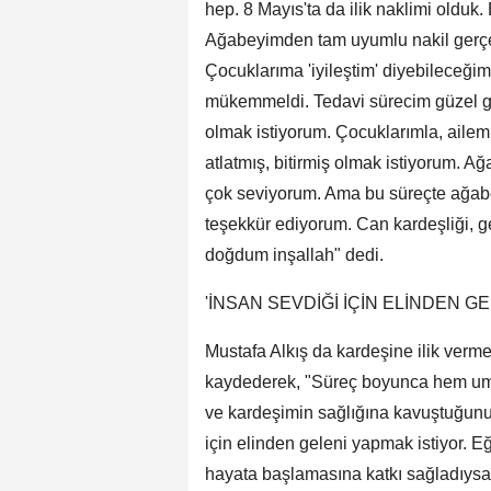
hep. 8 Mayıs'ta da ilik naklimi oldu
Ağabeyimden tam uyumlu nakil gerçe
Çocuklarıma 'iyileştim' diyebileceği
mükemmeldi. Tedavi sürecim güzel ge
olmak istiyorum. Çocuklarımla, aile
atlatmış, bitirmiş olmak istiyorum. Ağ
çok seviyorum. Ama bu süreçte ağabey
teşekkür ediyorum. Can kardeşliği, 
doğdum inşallah" dedi.
'İNSAN SEVDİĞİ İÇİN ELİNDEN G
Mustafa Alkış da kardeşine ilik verm
kaydederek, "Süreç boyunca hem umu
ve kardeşimin sağlığına kavuştuğunu g
için elinden geleni yapmak istiyor. E
hayata başlamasına katkı sağladıys