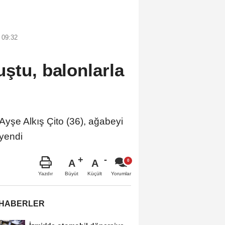
 09:32
ştu, balonlarla
e Alkış Çito (36), ağabeyi
 yendi
A
A
Büyüt
Küçült
Yazdır
Yorumlar
 HABERLER