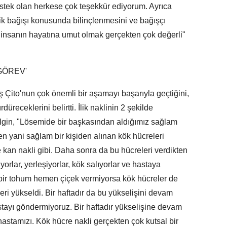
estek olan herkese çok teşekkür ediyorum. Ayrıca
lik bağışı konusunda bilinçlenmesini ve bağışçı
r insanın hayatına umut olmak gerçekten çok değerli"
GÖREV'
ış Çito'nun çok önemli bir aşamayı başarıyla geçtiğini,
üreceklerini belirtti. İlik naklinin 2 şekilde
Bilgin, "Lösemide bir başkasından aldığımız sağlam
den yani sağlam bir kişiden alınan kök hücreleri
e kan nakli gibi. Daha sonra da bu hücreleri verdikten
rlar, yerleşiyorlar, kök salıyorlar ve hastaya
l bir tohum hemen çiçek vermiyorsa kök hücreler de
eri yükseldi. Bir haftadır da bu yükselişini devam
stayı göndermiyoruz. Bir haftadır yükselişine devam
 hastamızı. Kök hücre nakli gerçekten çok kutsal bir