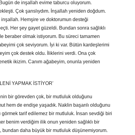
k. Bugün de inşallah evime taburcu oluyorum.
kleşti. Çok şanslıydım. İnşallah yeniden doğdum.
m inşallah. Hemşire ve doktorumun desteği
çti. Her şey gayet güzeldi. Bundan sonra sağlıklı
mle beraber olmak istiyorum. Bu süreci tamamen
abeyimi çok seviyorum. İyi ki var. Bütün kardeşlerimi
im çok destek oldu. İliklerini verdi. Ona çok
genetik ikizim. Canım ağabeyim, onunla yeniden
ELENİ YAPMAK İSTİYOR'
enin bir görevden çok, bir mutluluk olduğunu
t hem de endişe yaşadık. Naklin başarılı olduğunu
örmek tarif edilemez bir mutluluk. İnsan sevdiği biri
ğer benim verdiğim ilik onun yeniden sağlıklı bir
a, bundan daha büyük bir mutluluk düşünemiyorum.