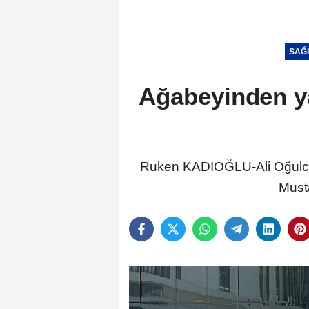
SAĞ
Ağabeyinden ya
Ruken KADIOĞLU-Ali Oğulca
Musta