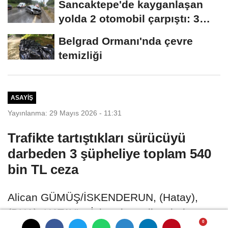
Sancaktepe'de kayganlaşan
yolda 2 otomobil çarpıştı: 3
yaralı
Belgrad Ormanı'nda çevre
temizliği
ASAYIŞ
Yayınlanma: 29 Mayıs 2026 - 11:31
Trafikte tartıştıkları sürücüyü
darbeden 3 şüpheliye toplam 540
bin TL ceza
Alican GÜMÜŞ/İSKENDERUN, (Hatay),
(DHA)- HATAY'ın İskenderun ilçesinde,
trafikte araçtan inerek tartıştıkları aracın