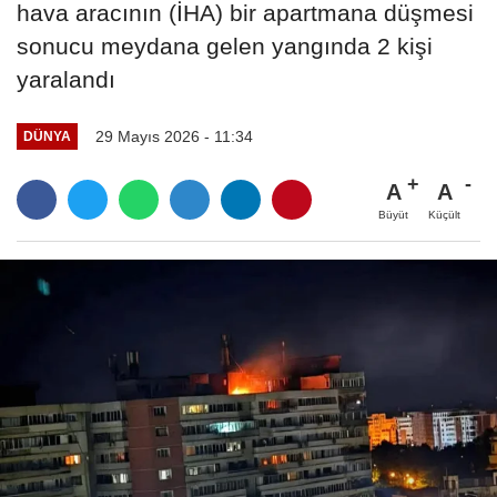
hava aracının (İHA) bir apartmana düşmesi
sonucu meydana gelen yangında 2 kişi
yaralandı
29 Mayıs 2026 - 11:34
DÜNYA
A
A
Büyüt
Küçült