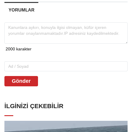
YORUMLAR
Gönder
İLGINIZI ÇEKEBILIR