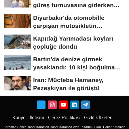
güreş turnuvasına giderken
akaryakıt istasyonunda...
Diyarbakır'da otomobille
çarpışan motosikletin
sürücüsü öldü
Kapıdağ Yarımadası koyları
çöplüğe döndü
Bartın'da denize girmek
yasaklandı; 10 kişi boğulma
tehlikesi...
İran: Mücteba Hamaney,
Pezeşkiyan ile görüştü
Künye
İletişim
Çerez Politikası
Gizlilik İlkeleri
Karaman Haber
Haber
Karaman Haber
Karaman Web Tasarım
Hukuki Haber
Karaman