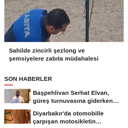
Sahilde zincirli şezlong ve
şemsiyelere zabıta müdahalesi
SON HABERLER
Başpehlivan Serhat Elvan,
güreş turnuvasına giderken
akaryakıt istasyonunda...
Diyarbakır'da otomobille
çarpışan motosikletin