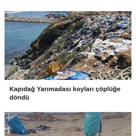
Kapıdağ Yarımadası koyları çöplüğe
döndü