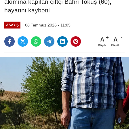
akımına kapılan çiftçi Bahri Tokuş (60),
hayatını kaybetti
08 Temmuz 2026 - 11:05
ASAYIŞ
A
A
Büyüt
Küçült