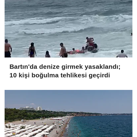
Bartın'da denize girmek yasaklandı;
10 kişi boğulma tehlikesi geçirdi