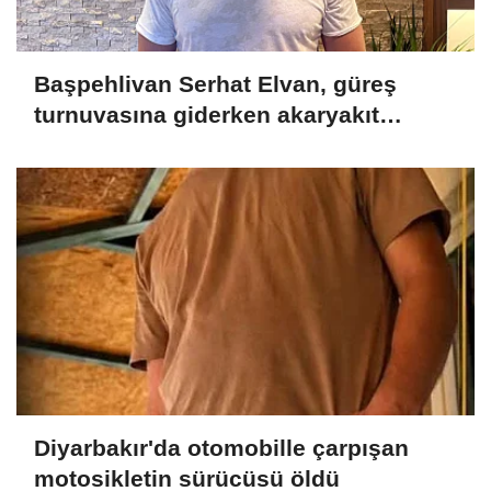
Başpehlivan Serhat Elvan, güreş
turnuvasına giderken akaryakıt
istasyonunda darbedildi
Diyarbakır'da otomobille çarpışan
motosikletin sürücüsü öldü