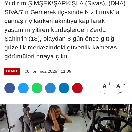
Yıldırım ŞİMŞEK/ŞARKIŞLA (Sivas), (DHA)-
SİVAS'ın Gemerek ilçesinde Kızılırmak'ta
çamaşır yıkarken akıntıya kapılarak
yaşamını yitiren kardeşlerden Zerda
Şahin'in (13), olaydan 8 gün önce gittiği
güzellik merkezindeki güvenlik kamerası
görüntüleri ortaya çıktı
08 Temmuz 2026 - 11:05
GENEL
A
A
Büyüt
Küçült