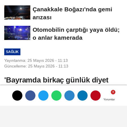
Çanakkale Boğazı'nda gemi
arızası
Otomobilin çarptığı yaya öldü;
o anlar kamerada
SAĞLIK
Yayınlanma: 25 Mayıs 2026 - 11:13
Güncelleme: 25 Mayıs 2026 - 11:13
'Bayramda birkaç günlük diyet
bozma ciddi sağlık sorunlarına yol
açabilir'
Yorumlar
Yorumlar
Yorumlar
Nevra UÇKAÇ/İZMİR, (DHA)- SAĞLIK
Bilimleri Üniversitesi (SBÜ) İzmir Tepecik