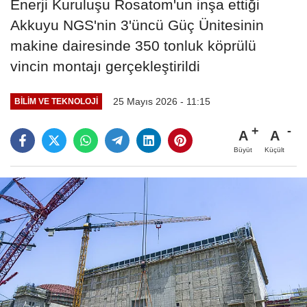
Enerji Kuruluşu Rosatom'un inşa ettiği
Akkuyu NGS'nin 3'üncü Güç Ünitesinin
makine dairesinde 350 tonluk köprülü
vincin montajı gerçekleştirildi
25 Mayıs 2026 - 11:15
BILIM VE TEKNOLOJI
A
A
Büyüt
Küçült