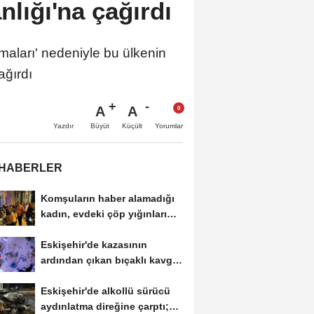
nlığı'na çağırdı
amaları' nedeniyle bu ülkenin
ağırdı
A
A
Büyüt
Küçült
Yazdır
Yorumlar
 HABERLER
Komşuların haber alamadığı
kadın, evdeki çöp yığınları
arasında...
Eskişehir'de kazasının
ardından çıkan bıçaklı kavga
kameraya...
Eskişehir'de alkollü sürücü
aydınlatma direğine çarptı;