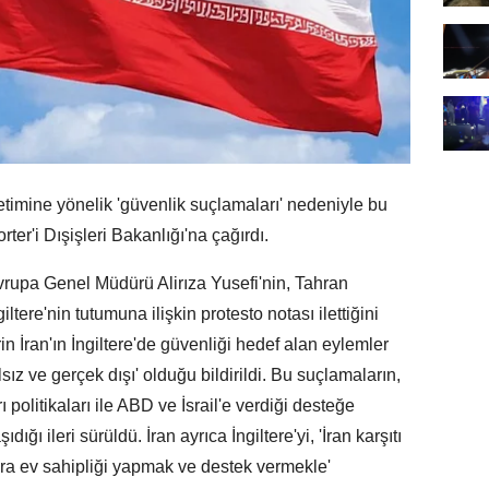
netimine yönelik 'güvenlik suçlamaları' nedeniyle bu
er'i Dışişleri Bakanlığı'na çağırdı.
 Avrupa Genel Müdürü Alirıza Yusefi'nin, Tahran
ltere'nin tutumuna ilişkin protesto notası ilettiğini
rin İran'ın İngiltere'de güvenliği hedef alan eylemler
sız ve gerçek dışı' olduğu bildirildi. Bu suçlamaların,
ı politikaları ile ABD ve İsrail'e verdiği desteğe
ığı ileri sürüldü. İran ayrıca İngiltere'yi, 'İran karşıtı
lara ev sahipliği yapmak ve destek vermekle'