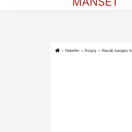
Künye
İletişim
Çerez Politikası
G
Haberler
Asayiş
Alacak kavgası ka