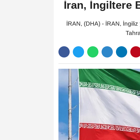
İran, İngiltere
İRAN, (DHA) - İRAN, İngiliz 
Tahra