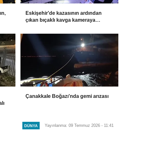
ın,
Eskişehir'de kazasının ardından
çıkan bıçaklı kavga kameraya
yansıdı: 2 yaralı
Çanakkale Boğazı'nda gemi arızası
lı
Yayınlanma: 09 Temmuz 2026 - 11:41
DÜNYA