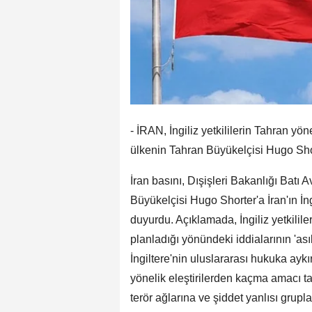
- İRAN, İngiliz yetkililerin Tahran yö
ülkenin Tahran Büyükelçisi Hugo Short
İran basını, Dışişleri Bakanlığı Batı
Büyükelçisi Hugo Shorter'a İran'ın İngi
duyurdu. Açıklamada, İngiliz yetkilile
planladığı yönündeki iddialarının 'asıl
İngiltere'nin uluslararası hukuka aykır
yönelik eleştirilerden kaçma amacı taşıd
terör ağlarına ve şiddet yanlısı grup