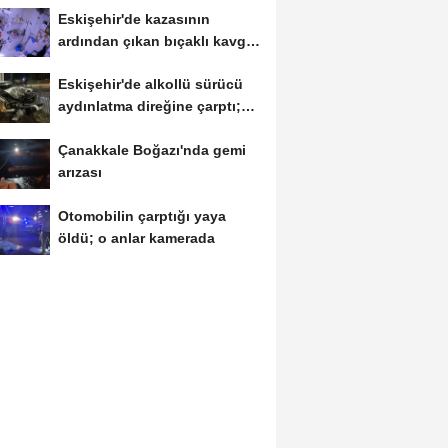
Eskişehir'de kazasının
ardından çıkan bıçaklı kavga
kameraya...
Eskişehir'de alkollü sürücü
aydınlatma direğine çarptı;
1...
Çanakkale Boğazı'nda gemi
arızası
Otomobilin çarptığı yaya
öldü; o anlar kamerada