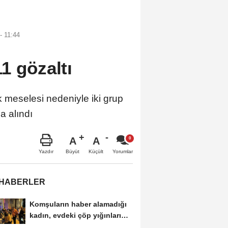
- 11:44
1 gözaltı
meselesi nedeniyle iki grup
a alındı
A
A
Büyüt
Küçült
Yazdır
Yorumlar
 HABERLER
Komşuların haber alamadığı
kadın, evdeki çöp yığınları
arasında...