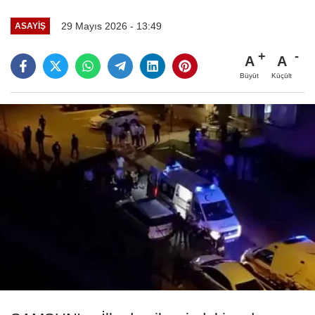
29 Mayıs 2026 - 13:49
ASAYIŞ
A
A
Büyüt
Küçült