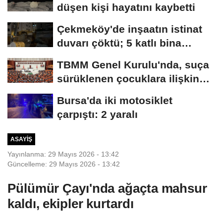
düşen kişi hayatını kaybetti
Çekmeköy'de inşaatın istinat
duvarı çöktü; 5 katlı bina
tahliye...
TBMM Genel Kurulu'nda, suça
sürüklenen çocuklara ilişkin
düzenlemeleri...
Bursa'da iki motosiklet
çarpıştı: 2 yaralı
ASAYIŞ
Yayınlanma: 29 Mayıs 2026 - 13:42
Güncelleme: 29 Mayıs 2026 - 13:42
Pülümür Çayı'nda ağaçta mahsur
kaldı, ekipler kurtardı