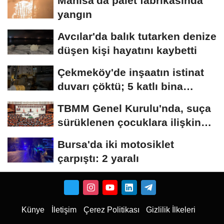
Manisa'da palet fabrikasında
yangın
Avcılar'da balık tutarken denize
düşen kişi hayatını kaybetti
Çekmeköy'de inşaatın istinat
duvarı çöktü; 5 katlı bina
tahliye...
TBMM Genel Kurulu'nda, suça
sürüklenen çocuklara ilişkin
düzenlemeleri...
Bursa'da iki motosiklet
çarpıştı: 2 yaralı
Künye
İletişim
Çerez Politikası
Gizlilik İlkeleri