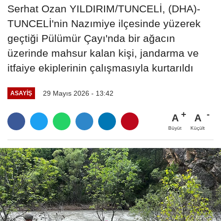
Serhat Ozan YILDIRIM/TUNCELİ, (DHA)-
TUNCELİ'nin Nazımiye ilçesinde yüzerek
geçtiği Pülümür Çayı'nda bir ağacın
üzerinde mahsur kalan kişi, jandarma ve
itfaiye ekiplerinin çalışmasıyla kurtarıldı
29 Mayıs 2026 - 13:42
ASAYIŞ
A
A
Büyüt
Küçült