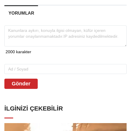
YORUMLAR
Gönder
İLGINIZI ÇEKEBILIR