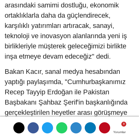
arasındaki samimi dostluğu, ekonomik
ortaklıklarla daha da güçlendirecek,
karşılıklı yatırımları artıracak, sanayi,
teknoloji ve inovasyon alanlarında yeni iş
birlikleriyle müşterek geleceğimizi birlikte
inşa etmeye devam edeceğiz" dedi.
Bakan Kacır, sanal medya hesabından
yaptığı paylaşımda, "Cumhurbaşkanımız
Recep Tayyip Erdoğan ile Pakistan
Başbakanı Şahbaz Şerif'in başkanlığında
gerçekleştirilen heyetler arası görüşmeye
katıldık. Toplantı öncesinde Pakistanlı
mevkidaşlarımızla bir araya geldik. Sayın
Yorumlar
Yorumlar
Yorumlar
Yorumlar