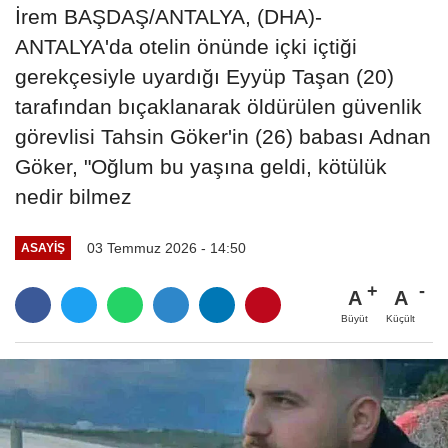
İrem BAŞDAŞ/ANTALYA, (DHA)-
ANTALYA'da otelin önünde içki içtiği
gerekçesiyle uyardığı Eyyüp Taşan (20)
tarafından bıçaklanarak öldürülen güvenlik
görevlisi Tahsin Göker'in (26) babası Adnan
Göker, "Oğlum bu yaşına geldi, kötülük
nedir bilmez
03 Temmuz 2026 - 14:50
ASAYIŞ
A
A
Büyüt
Küçült