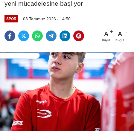
yeni mücadelesine başlıyor
03 Temmuz 2026 - 14:50
SPOR
A
A
Büyüt
Küçült