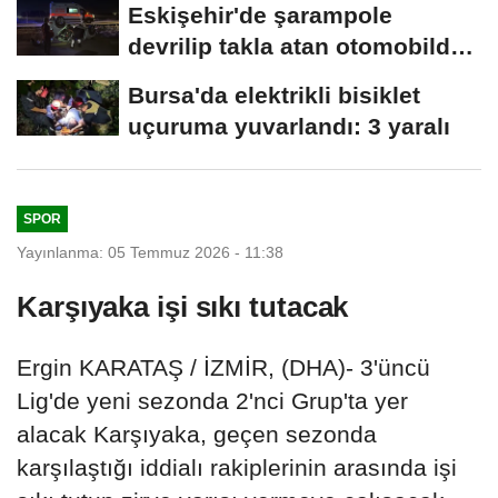
Eskişehir'de şarampole
devrilip takla atan otomobilde
2 kişi yaralandı
Bursa'da elektrikli bisiklet
uçuruma yuvarlandı: 3 yaralı
SPOR
Yayınlanma: 05 Temmuz 2026 - 11:38
Karşıyaka işi sıkı tutacak
Ergin KARATAŞ / İZMİR, (DHA)- 3'üncü
Lig'de yeni sezonda 2'nci Grup'ta yer
alacak Karşıyaka, geçen sezonda
karşılaştığı iddialı rakiplerinin arasında işi