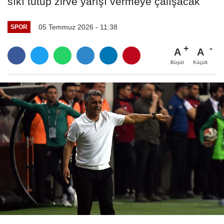
sıkı tutup zirve yarışı vermeye çalışacak
05 Temmuz 2026 - 11:38
SPOR
A
A
Büyüt
Küçült