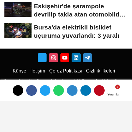
Mehmet kalbinden...
Eskişehir'de şarampole
devrilip takla atan otomobilde
2 kişi yaralandı
Bursa'da elektrikli bisiklet
uçuruma yuvarlandı: 3 yaralı
Künye
İletişim
Çerez Politikası
Gizlilik İlkeleri
Karaman Haber
Haber
Karaman Haber
Karaman Web Tasarım
Hukuki Haber
Karaman
Emlak
Karaman Çiçekci
Haber
Yorumlar
Yorumlar
Yorumlar
haberler
Son Dakika Haberler
Son Dakika
son dakika Haberleri