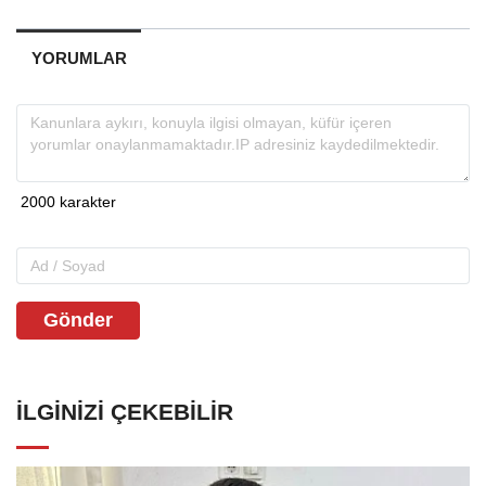
YORUMLAR
Gönder
İLGINIZI ÇEKEBILIR