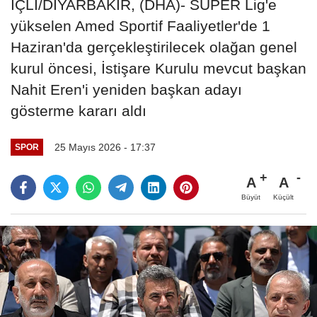
İÇLİ/DİYARBAKIR, (DHA)- SÜPER Lig'e
yükselen Amed Sportif Faaliyetler'de 1
Haziran'da gerçekleştirilecek olağan genel
kurul öncesi, İstişare Kurulu mevcut başkan
Nahit Eren'i yeniden başkan adayı
gösterme kararı aldı
25 Mayıs 2026 - 17:37
SPOR
A
A
Büyüt
Küçült