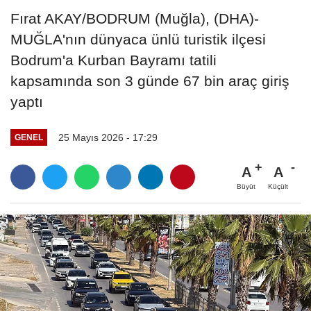
Fırat AKAY/BODRUM (Muğla), (DHA)-
MUĞLA'nın dünyaca ünlü turistik ilçesi
Bodrum'a Kurban Bayramı tatili
kapsamında son 3 günde 67 bin araç giriş
yaptı
25 Mayıs 2026 - 17:29
GENEL
A
A
Büyüt
Küçült