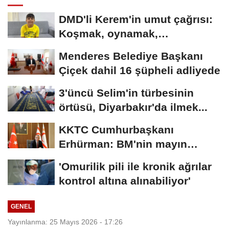
DMD'li Kerem'in umut çağrısı:
Koşmak, oynamak,
hayallerime...
Menderes Belediye Başkanı
Çiçek dahil 16 şüpheli adliyede
3'üncü Selim'in türbesinin
örtüsü, Diyarbakır'da ilmek...
KKTC Cumhurbaşkanı
Erhürman: BM'nin mayın
temizleme önerisini...
'Omurilik pili ile kronik ağrılar
kontrol altına alınabiliyor'
GENEL
Yayınlanma: 25 Mayıs 2026 - 17:26