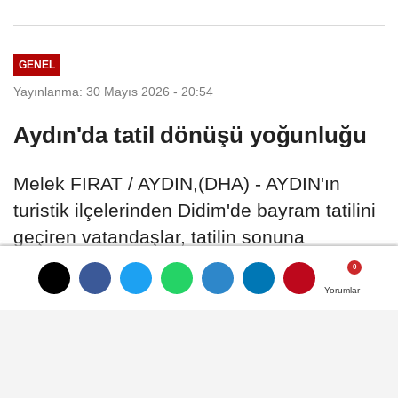
GENEL
Yayınlanma: 30 Mayıs 2026 - 20:54
Aydın'da tatil dönüşü yoğunluğu
Melek FIRAT / AYDIN,(DHA) - AYDIN'ın
turistik ilçelerinden Didim'de bayram tatilini
geçiren vatandaşlar, tatilin sonuna
gelinmesiyle birlikte geri dönüşe geçerken,
Didim-Söke kara yolunda trafik yoğunluğu
Yorumlar
Yorumlar
Yorumlar
yaşandı
30 Mayıs 2026 - 20:54
GENEL