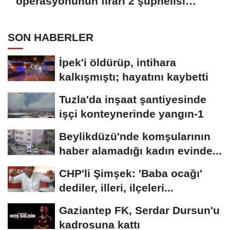
operasyonunun firari 2 şüphelisi
yakalandı
SON HABERLER
İpek'i öldürüp, intihara
kalkışmıştı; hayatını kaybetti
Tuzla'da inşaat şantiyesinde
işçi konteynerinde yangın-1
Beylikdüzü'nde komşularının
haber alamadığı kadın evinde...
CHP'li Şimşek: 'Baba ocağı'
dediler, illeri, ilçeleri...
Gaziantep FK, Serdar Dursun'u
kadrosuna kattı