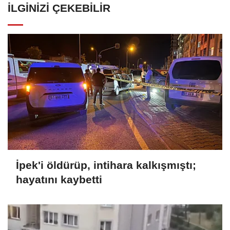
İLGINIZI ÇEKEBILIR
İpek'i öldürüp, intihara kalkışmıştı;
hayatını kaybetti