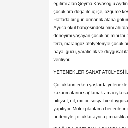
eğitimi alan Şeyma Kavasoğlu Aydın 
çocuklara doğa ile iç içe, özgürce ke
Haftada bir gün ormanlık alana götürü
Ayrıca okul bahçesindeki mini ahırda
deneyimi yaşayan çocuklar, mini tarl
terzi, marangoz atölyeleriyle çocuklar
hayal gücü, yaratıcılık ve duygusal if
veriliyor.
YETENEKLER SANAT ATÖLYESİ İ
Çocukların erken yaşlarda yetenekleri
kazanmalarını sağlamak amacıyla san
bilişsel, dil, motor, sosyal ve duygus
yapılıyor. Motor planlama becerilerin
nedeniyle çocuklar ayrıca jimnastik at