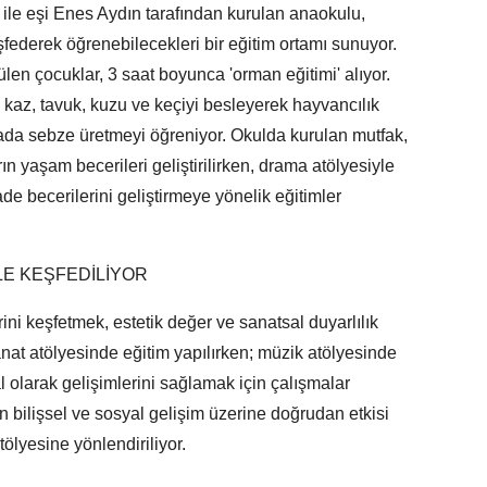
ile eşi Enes Aydın tarafından kurulan anaokulu,
şfederek öğrenebilecekleri bir eğitim ortamı sunuyor.
len çocuklar, 3 saat boyunca 'orman eğitimi' alıyor.
 kaz, tavuk, kuzu ve keçiyi besleyerek hayvancılık
ada sebze üretmeyi öğreniyor. Okulda kurulan mutfak,
ın yaşam becerileri geliştirilirken, drama atölyesiyle
ade becerilerini geliştirmeye yönelik eğitimler
LE KEŞFEDİLİYOR
ni keşfetmek, estetik değer ve sanatsal duyarlılık
at atölyesinde eğitim yapılırken; müzik atölyesinde
al olarak gelişimlerini sağlamak için çalışmalar
in bilişsel ve sosyal gelişim üzerine doğrudan etkisi
ölyesine yönlendiriliyor.