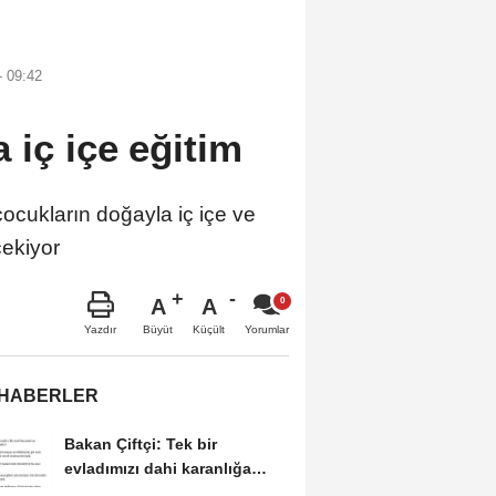
 09:42
iç içe eğitim
cukların doğayla iç içe ve
çekiyor
A
A
Büyüt
Küçült
Yazdır
Yorumlar
 HABERLER
Bakan Çiftçi: Tek bir
evladımızı dahi karanlığa
bırakmayacağız