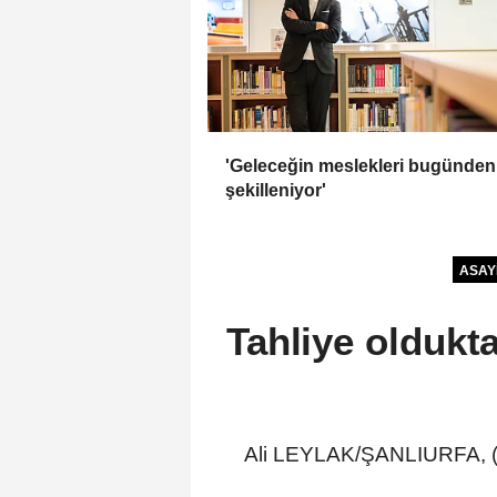
'Geleceğin meslekleri bugünden
şekilleniyor'
ASAY
Tahliye oldukt
Ali LEYLAK/ŞANLIURFA, (DH