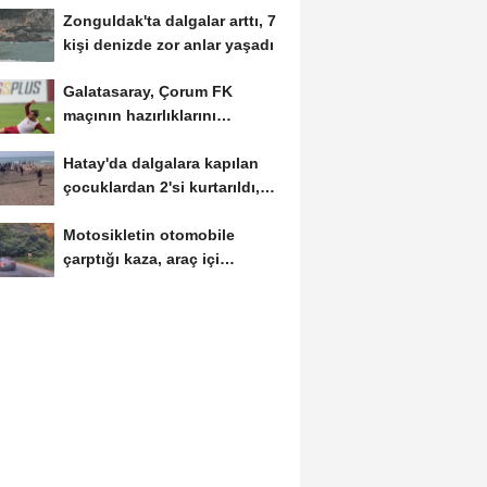
Zonguldak'ta dalgalar arttı, 7
kişi denizde zor anlar yaşadı
Galatasaray, Çorum FK
maçının hazırlıklarını
sürdürdü
Hatay'da dalgalara kapılan
çocuklardan 2'si kurtarıldı,
biri...
Motosikletin otomobile
çarptığı kaza, araç içi
kamerasında