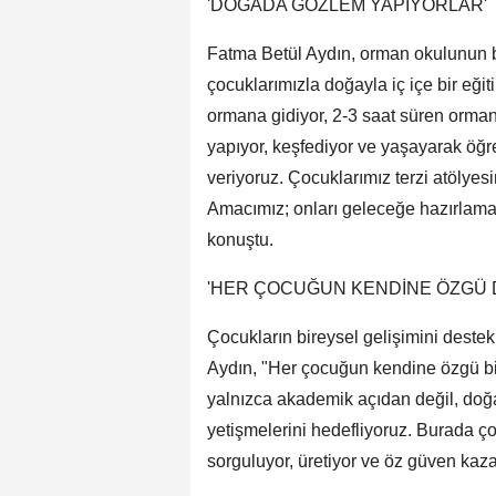
'DOĞADA GÖZLEM YAPIYORLAR'
Fatma Betül Aydın, orman okulunun bi
çocuklarımızla doğayla iç içe bir eği
ormana gidiyor, 2-3 saat süren orman
yapıyor, keşfediyor ve yaşayarak öğr
veriyoruz. Çocuklarımız terzi atölye
Amacımız; onları geleceğe hazırlama
konuştu.
'HER ÇOCUĞUN KENDİNE ÖZGÜ 
Çocukların bireysel gelişimini destek
Aydın, "Her çocuğun kendine özgü bi
yalnızca akademik açıdan değil, doğa
yetişmelerini hedefliyoruz. Burada ç
sorguluyor, üretiyor ve öz güven kaza