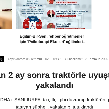
Eğitim-Bir-Sen, rehber öğretmenler
için 'Psikoterapi Ekolleri' eğitimlerini
başlatıyor
Yayınlanma: 08 Temmuz 2026 - 09:42
Güncelleme: 08 Temmuz 2026 
IŞ
an 2 ay sonra traktörle uyuş
yakalandı
A)- ŞANLIURFA'da çiftçi gibi davranıp traktörün g
taşıyan şüpheli, yakalanıp, tutuklandı