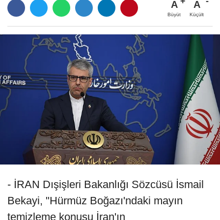
A
A
Büyüt
Küçült
- İRAN Dışişleri Bakanlığı Sözcüsü İsmail
Bekayi, "Hürmüz Boğazı'ndaki mayın
temizleme konusu İran'ın