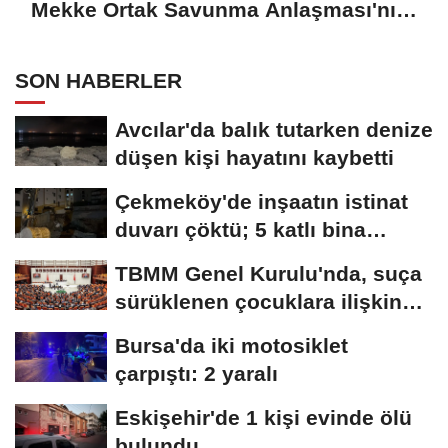
Mekke Ortak Savunma Anlaşması'nı
imzaladı
SON HABERLER
Avcılar'da balık tutarken denize
düşen kişi hayatını kaybetti
Çekmeköy'de inşaatın istinat
duvarı çöktü; 5 katlı bina
tahliye...
TBMM Genel Kurulu'nda, suça
sürüklenen çocuklara ilişkin
düzenlemeleri...
Bursa'da iki motosiklet
çarpıştı: 2 yaralı
Eskişehir'de 1 kişi evinde ölü
bulundu