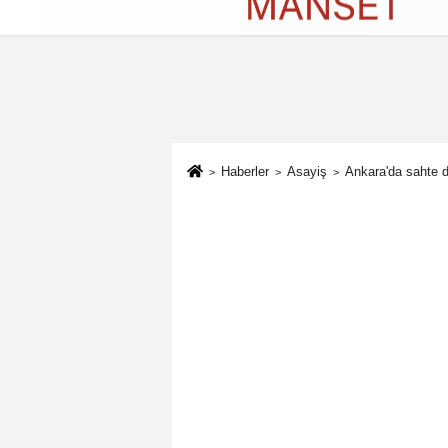
Künye
İletişim
Çerez Politikası
G
Haberler
Asayiş
Ankara'da sahte d