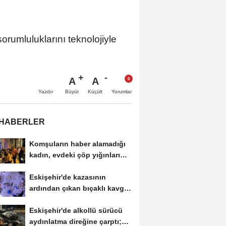
rumluluklarını teknolojiyle
A
A
Büyüt
Küçült
Yazdır
Yorumlar
 HABERLER
Komşuların haber alamadığı
kadın, evdeki çöp yığınları
arasında...
Eskişehir'de kazasının
ardından çıkan bıçaklı kavga
kameraya...
Eskişehir'de alkollü sürücü
aydınlatma direğine çarptı;