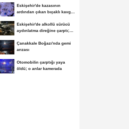
Eskişehir'de kazasının
ardından çıkan bıçaklı kavga
kameraya...
Eskişehir'de alkollü sürücü
aydınlatma direğine çarptı;
1...
Çanakkale Boğazı'nda gemi
arızası
Otomobilin çarptığı yaya
öldü; o anlar kamerada