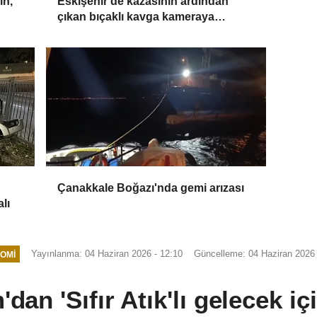
ın,
Eskişehir'de kazasının ardından
çıkan bıçaklı kavga kameraya
yansıdı: 2 yaralı
Çanakkale Boğazı'nda gemi arızası
lı
Yayınlanma: 04 Haziran 2026 - 12:10
Güncelleme: 04 Haziran 2026 
OMI
dan 'Sıfır Atık'lı gelecek içi