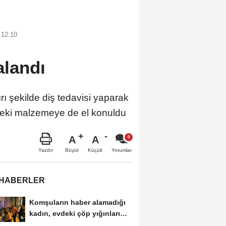
 12:10
alandı
şekilde diş tedavisi yaparak
indeki malzemeye de el konuldu
A
A
Büyüt
Küçült
Yazdır
Yorumlar
 HABERLER
Komşuların haber alamadığı
kadın, evdeki çöp yığınları
arasında...