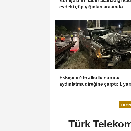
Komşuların haber alamadığı kad
evdeki çöp yığınları arasında
bulundu
Eskişehir'de alkollü sürücü
aydınlatma direğine çarptı; 1 yara
EKON
Türk Telekom'