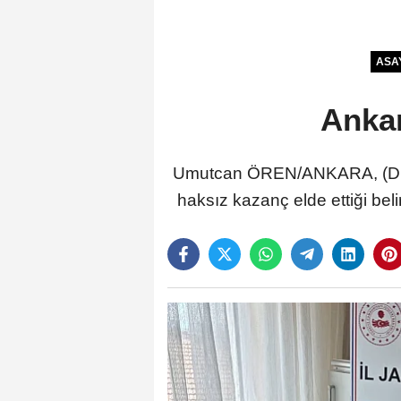
ASA
Ankar
Umutcan ÖREN/ANKARA, (DHA)-
haksız kazanç elde ettiği bel