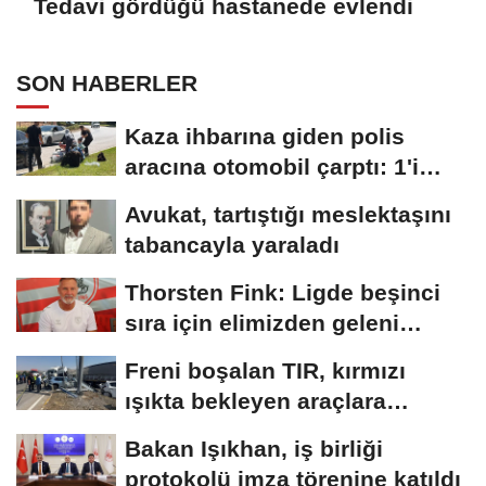
Tedavi gördüğü hastanede evlendi
SON HABERLER
Kaza ihbarına giden polis
aracına otomobil çarptı: 1'i
polis,...
Avukat, tartıştığı meslektaşını
tabancayla yaraladı
Thorsten Fink: Ligde beşinci
sıra için elimizden geleni
yapacağız
Freni boşalan TIR, kırmızı
ışıkta bekleyen araçlara
çarptı:...
Bakan Işıkhan, iş birliği
protokolü imza törenine katıldı