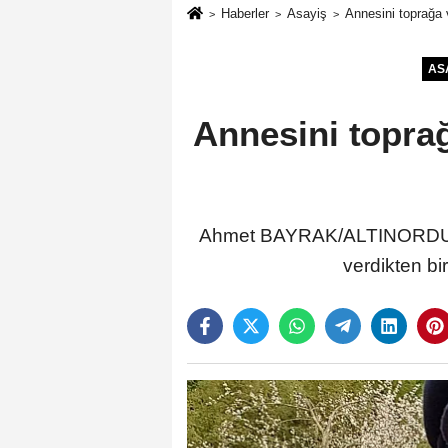
Haberler
Asayiş
Annesini toprağa v
AS
Annesini toprağ
Ahmet BAYRAK/ALTINORDU (Or
verdikten bi