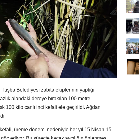
Tuşba Belediyesi zabıta ekiplerinin yaptığı
sazlık alandaki dereye bırakılan 100 metre
100 kilo canlı inci kefali ele geçirildi. Ağdan
dı.
kefali, üreme dönemi nedeniyle her yıl 15 Nisan-15
a göç ediyor. Bu süreçte kaçak avcılığın önlenmesi