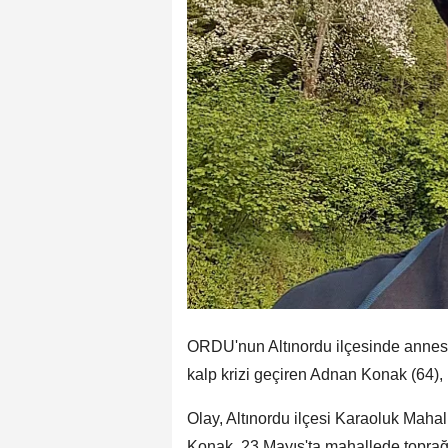
ORDU'nun Altınordu ilçesinde annesi 
kalp krizi geçiren Adnan Konak (64), 
Olay, Altınordu ilçesi Karaoluk Maha
Konak, 23 Mayıs'ta mahallede toprağ