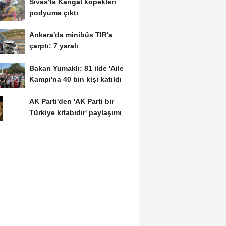
Sivas'ta Kangal köpekleri
podyuma çıktı
Ankara'da minibüs TIR'a
çarptı: 7 yaralı
Bakan Yumaklı: 81 ilde 'Aile
Kampı'na 40 bin kişi katıldı
AK Parti'den 'AK Parti bir
Türkiye kitabıdır' paylaşımı