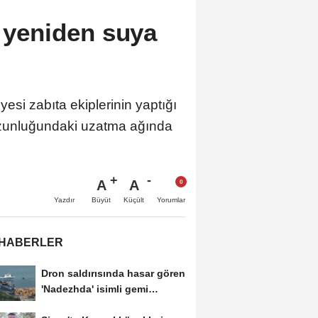
, yeniden suya
i zabıta ekiplerinin yaptığı
 uzunluğundaki uzatma ağında
A
A
Büyüt
Küçült
Yazdır
Yorumlar
 HABERLER
Dron saldırısında hasar gören
'Nadezhda' isimli gemi
Samsun...