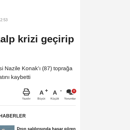
12:53
lp krizi geçirip
Nazile Konak'ı (87) toprağa
tını kaybetti
A
A
Büyüt
Küçült
Yazdır
Yorumlar
 HABERLER
Dron saldırısında hasar gören