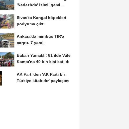
'Nadezhda' isimli gemi
Samsun...
Sivas'ta Kangal köpekleri
podyuma çıktı
Ankara'da minibüs TIR'a
çarptı: 7 yaralı
Bakan Yumaklı: 81 ilde 'Aile
Kampı'na 40 bin kişi katıldı
AK Parti'den 'AK Parti bir
Türkiye kitabıdır' paylaşımı