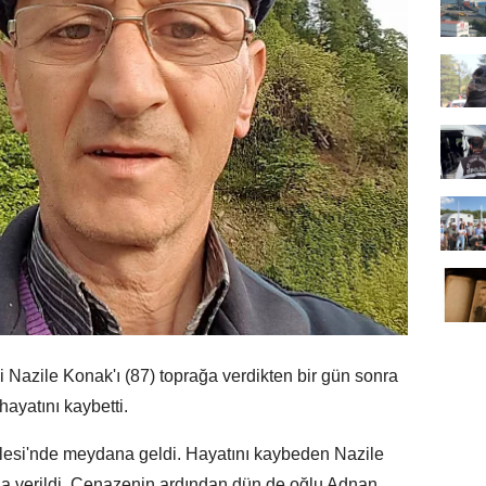
Nazile Konak'ı (87) toprağa verdikten bir gün sonra
hayatını kaybetti.
llesi'nde meydana geldi. Hayatını kaybeden Nazile
a verildi. Cenazenin ardından dün de oğlu Adnan