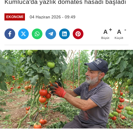
Kumluca'da yazlık domates hasadı başladı
04 Haziran 2026 - 09:49
EKONOMI
A
A
Büyüt
Küçült