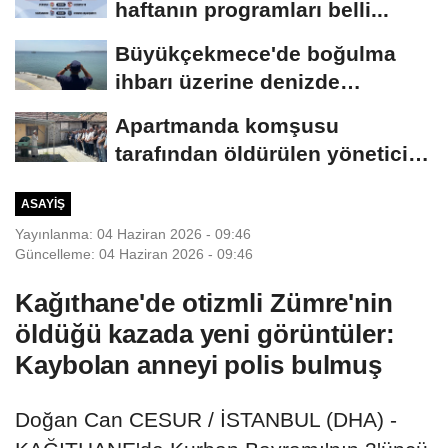
haftanın programları belli...
Büyükçekmece'de boğulma
ihbarı üzerine denizde
başlatılan...
Apartmanda komşusu
tarafından öldürülen yönetici
yardımcısı,...
ASAYIŞ
Yayınlanma: 04 Haziran 2026 - 09:46
Güncelleme: 04 Haziran 2026 - 09:46
Kağıthane'de otizmli Zümre'nin
öldüğü kazada yeni görüntüler:
Kaybolan anneyi polis bulmuş
Doğan Can CESUR / İSTANBUL (DHA) -