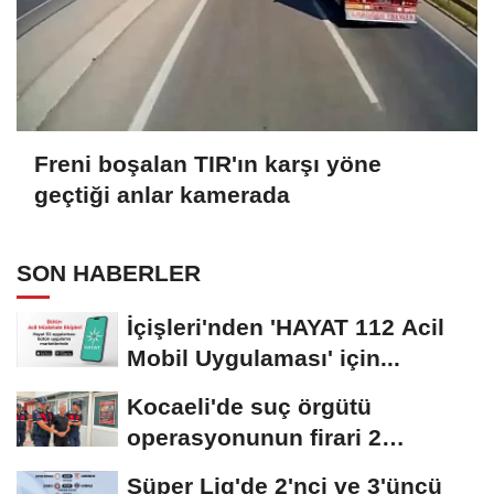
Freni boşalan TIR'ın karşı yöne
geçtiği anlar kamerada
SON HABERLER
İçişleri'nden 'HAYAT 112 Acil
Mobil Uygulaması' için...
Kocaeli'de suç örgütü
operasyonunun firari 2
şüphelisi yakalandı
Süper Lig'de 2'nci ve 3'üncü