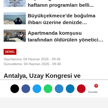
haftanın programları belli...
Büyükçekmece'de boğulma
ihbarı üzerine denizde
başlatılan...
Apartmanda komşusu
tarafından öldürülen yönetici
yardımcısı,...
GENEL
Yayınlanma: 04 Haziran 2026 - 09:46
Güncelleme: 04 Haziran 2026 - 09:46
Antalya, Uzay Kongresi ve
COP31'e hazırlanıyor; 100 binden
fazla katılımcı bekleniyor
Yorumlar
Yorumlar
Yorumlar
Mehmet ÇINAR/ANTALYA, (DHA)- SON