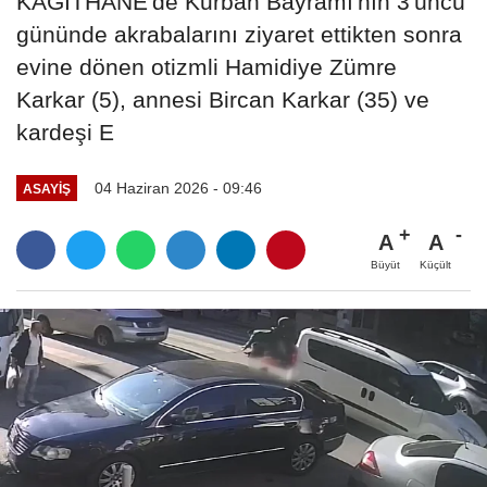
KAĞITHANE'de Kurban Bayramı'nın 3'üncü
gününde akrabalarını ziyaret ettikten sonra
evine dönen otizmli Hamidiye Zümre
Karkar (5), annesi Bircan Karkar (35) ve
kardeşi E
04 Haziran 2026 - 09:46
ASAYIŞ
A
A
Büyüt
Küçült