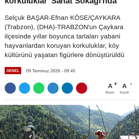
korkuluklar 'Sanat Sokağı'nda
Selçuk BAŞAR-Efnan KÖSE/ÇAYKARA
(Trabzon), (DHA)-TRABZON'un Çaykara
ilçesinde yıllar boyunca tarlaları yabani
hayvanlardan koruyan korkuluklar, köy
kültürünü yaşatan figürlere dönüştürüldü
09 Temmuz 2026 - 09:45
GENEL
A
A
Büyüt
Küçült