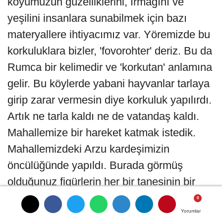
köyümüzün güzelliklerini, ırmağını ve
yeşilini insanlara sunabilmek için bazı
materyallere ihtiyacımız var. Yöremizde bu
korkuluklara bizler, 'fovorohter' deriz. Bu da
Rumca bir kelimedir ve 'korkutan' anlamına
gelir. Bu köylerde yabani hayvanlar tarlaya
girip zarar vermesin diye korkuluk yapılırdı.
Artık ne tarla kaldı ne de vatandaş kaldı.
Mahallemize bir hareket katmak istedik.
Mahallemizdeki Arzu kardeşimizin
öncülüğünde yapıldı. Burada görmüş
olduğunuz figürlerin her bir tanesinin bir
hikayesi var. Bunların hepsi köyde daha
önce yaşanmış olan kültürü canlandırıyor.
Yorumlar
Yorumlar
Yorumlar