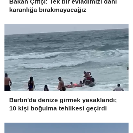
Bakan Çiftçi: Tek bir evladımızı dahi
karanlığa bırakmayacağız
Bartın'da denize girmek yasaklandı;
10 kişi boğulma tehlikesi geçirdi