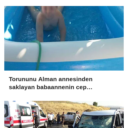
Torununu Alman annesinden
saklayan babaannenin cep
telefonundan Nazar'ın görüntüleri
çıktı