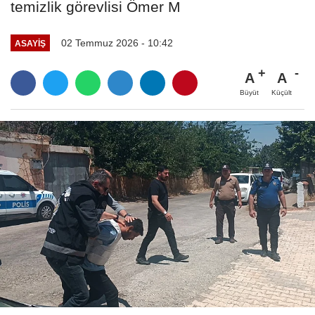
temizlik görevlisi Ömer M
02 Temmuz 2026 - 10:42
ASAYIŞ
A
A
Büyüt
Küçült