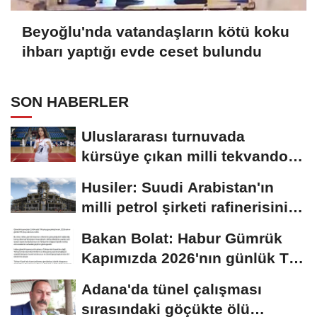
Beyoğlu'nda vatandaşların kötü koku
ihbarı yaptığı evde ceset bulundu
SON HABERLER
Uluslararası turnuvada
kürsüye çıkan milli tekvandocu
Eslin'in...
Husiler: Suudi Arabistan'ın
milli petrol şirketi rafinerisini
hedef...
Bakan Bolat: Habur Gümrük
Kapımızda 2026'nın günlük TIR
çıkış...
Adana'da tünel çalışması
sırasındaki göçükte ölü