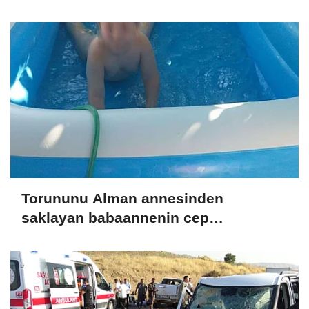
Torununu Alman annesinden
saklayan babaannenin cep
telefonundan Nazar'ın görüntüleri
çıktı