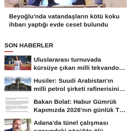
Beyoğlu'nda vatandaşların kötü koku
ihbarı yaptığı evde ceset bulundu
SON HABERLER
Uluslararası turnuvada
kürsüye çıkan milli tekvandocu
Eslin'in...
Husiler: Suudi Arabistan'ın
milli petrol şirketi rafinerisini
hedef...
Bakan Bolat: Habur Gümrük
Kapımızda 2026'nın günlük TIR
çıkış...
Adana'da tünel çalışması
sırasındaki göçükte ölü