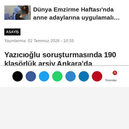
sayısı...
Dünya Emzirme Haftası'nda
anne adaylarına uygulamalı
eğitim
ASAYIŞ
Yayınlanma: 02 Temmuz 2026 - 10:33
Yazıcıoğlu soruşturmasında 190
klasörlük arşiv Ankara'da
Eda KOÇ/ANKARA, (DHA)- BÜYÜK Birlik
Yorumlar
Yorumlar
Yorumlar
Partisi (BBP) Kurucu Genel Başkanı
Muhsin Yazıcıoğlu ile 5 kişinin 2009'da
düşen helikopterde hayatını kaybetmesine
ilişkin soruşturma dosyasının,
Kahramanmaraş'tan Ankara'ya