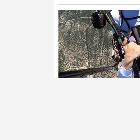
MUĞLA'nın Fethiye ilçesinde yürüme