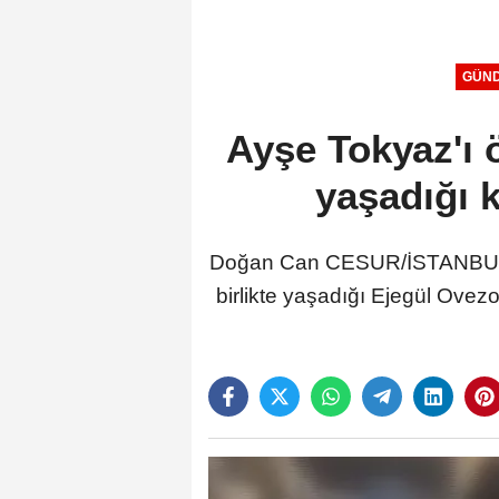
GÜN
Ayşe Tokyaz'ı 
yaşadığı k
Doğan Can CESUR/İSTANBUL,(D
birlikte yaşadığı Ejegül Ovez