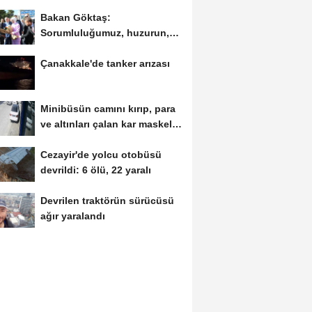
Bakan Göktaş:
Sorumluluğumuz, huzurun,
sosyal dayanışmayla daha
Çanakkale'de tanker arızası
da...
Minibüsün camını kırıp, para
ve altınları çalan kar maskeli
şüpheliler...
Cezayir'de yolcu otobüsü
devrildi: 6 ölü, 22 yaralı
Devrilen traktörün sürücüsü
ağır yaralandı