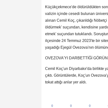
Küçükçekmece'de öldürüldükten son
valizin içinde cesedi bulunan üniversi
alınan Cemil Koç, çıkarıldığı Nöbetç
öldürmek' suçundan, kendisine yardı
etmek' suçundan tutuklandı. Soruştur
ilçesinde 24 Temmuz 2023'te bir siten
yaşadığı Ejegül Ovezova'nın ölümünd
OVEZOVA'YI DARBETTİĞİ GÖRÜN
Cemil Koç'un Diyarbakır'da birlikte y
çıktı. Görüntülerde, Koç'un Ovezova'y
tokat attığı anlar yer aldı.