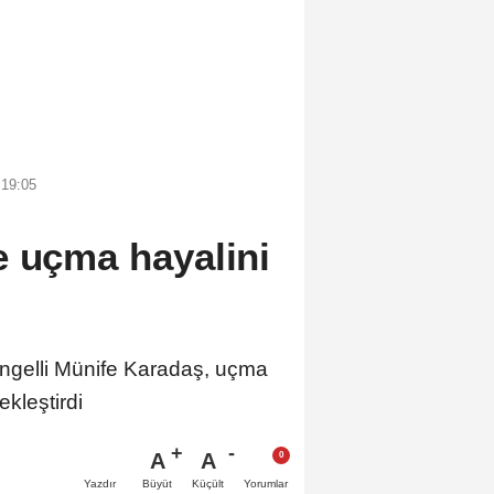
 19:05
e uçma hayalini
ngelli Münife Karadaş, uçma
kleştirdi
A
A
Büyüt
Küçült
Yazdır
Yorumlar