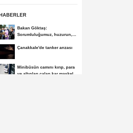
 HABERLER
Bakan Göktaş:
Sorumluluğumuz, huzurun,
sosyal dayanışmayla daha
Çanakkale'de tanker arızası
da...
Minibüsün camını kırıp, para
ve altınları çalan kar maskeli
şüpheliler...
Cezayir'de yolcu otobüsü
devrildi: 6 ölü, 22 yaralı
Devrilen traktörün sürücüsü
ağır yaralandı