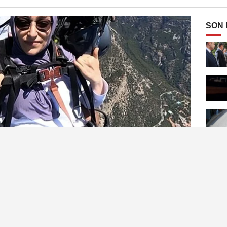
SON
 engelli Münife Karadaş, uçma hayalini Babadağ'da