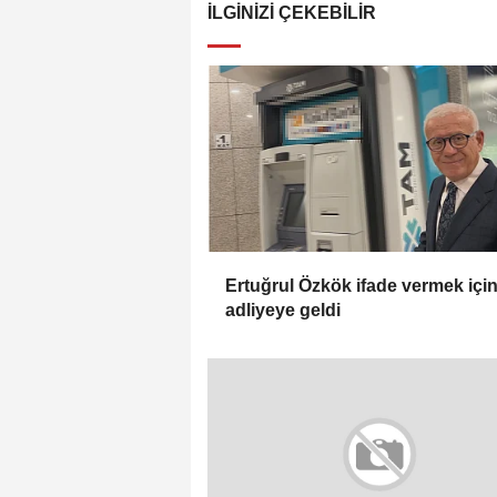
İLGINIZI ÇEKEBILIR
Ertuğrul Özkök ifade vermek içi
adliyeye geldi