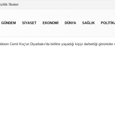
izlilik İlkeleri
GÜNDEM
SIYASET
EKONOMI
DÜNYA
SAĞLIK
POLITIK
düren Cemil Koç'un Diyarbakır'da birlikte yaşadığı kişiyi darbettiği görüntüler 