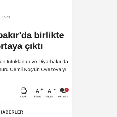
- 19:07
kır'da birlikte
rtaya çıktı
 tutuklanan ve Diyarbakır'da
memuru Cemil Koç'un Ovezova'yı
A
A
Büyüt
Küçült
Yazdır
Yorumlar
 HABERLER