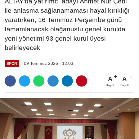
ALTAY'da yatırımcı adayı Ahmet Nur Çebi
ile anlaşma sağlanamaması hayal kırıklığı
yaratırken, 16 Temmuz Perşembe günü
tamamlanacak olağanüstü genel kurulda
yeni yönetimi 93 genel kurul üyesi
belirleyecek
09 Temmuz 2026 - 12:03
SPOR
A
A
Büyüt
Küçült