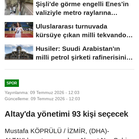
Şişli'de görme engelli Enes'in
valiziyle metro raylarına
düştüğü...
Uluslararası turnuvada
kürsüye çıkan milli tekvandocu
Eslin'in...
Husiler: Suudi Arabistan'ın
milli petrol şirketi rafinerisini
hedef...
SPOR
Yayınlanma: 09 Temmuz 2026 - 12:03
Güncelleme: 09 Temmuz 2026 - 12:03
Altay'da yönetimi 93 kişi seçecek
Mustafa KÖPRÜLÜ / İZMİR, (DHA)-