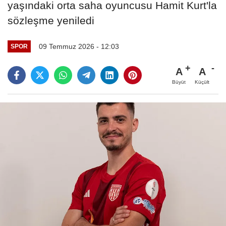
yaşındaki orta saha oyuncusu Hamit Kurt'la
sözleşme yeniledi
09 Temmuz 2026 - 12:03
SPOR
A
A
Büyüt
Küçült