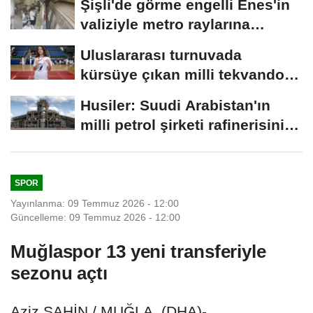
Şişli'de görme engelli Enes'in
valiziyle metro raylarına
düştüğü...
Uluslararası turnuvada
kürsüye çıkan milli tekvandocu
Eslin'in...
Husiler: Suudi Arabistan'ın
milli petrol şirketi rafinerisini
hedef...
SPOR
Yayınlanma: 09 Temmuz 2026 - 12:00
Güncelleme: 09 Temmuz 2026 - 12:00
Muğlaspor 13 yeni transferiyle
sezonu açtı
Aziz ŞAHİN / MUĞLA, (DHA)-