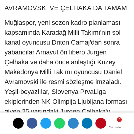
AVRAMOVSKI VE ÇELHAKA DA TAMAM
Muğlaspor, yeni sezon kadro planlaması
kapsamında Karadağ Milli Takımı'nın sol
kanat oyuncusu Driton Camaj'dan sonra
yabancılar Arnavut ön libero Jurgen
Çelhaka ve daha önce anlaştığı Kuzey
Makedonya Milli Takımı oyuncusu Daniel
Avramovski ile resmi sözleşme imzaladı.
Yeşil-beyazlılar, Slovenya PrvaLiga
ekiplerinden NK Olimpija Ljubljana forması
giyen 25 yaşındaki Jurgen Çelhaka'yı
kadrosuna kattı. Arnavut futbolcu, kulüp
Yorumlar
Yorumlar
Yorumlar
tesislerinde düzenlenen törende kendisini