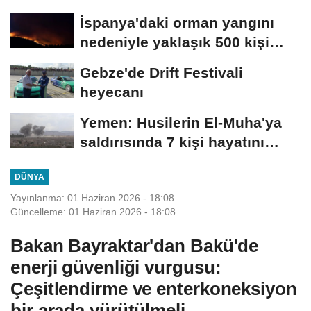
yükseltebilir'
İspanya'daki orman yangını
nedeniyle yaklaşık 500 kişi
tahliye...
Gebze'de Drift Festivali
heyecanı
Yemen: Husilerin El-Muha'ya
saldırısında 7 kişi hayatını
kaybetti
DÜNYA
Yayınlanma: 01 Haziran 2026 - 18:08
Güncelleme: 01 Haziran 2026 - 18:08
Bakan Bayraktar'dan Bakü'de
enerji güvenliği vurgusu:
Çeşitlendirme ve enterkoneksiyon
bir arada yürütülmeli