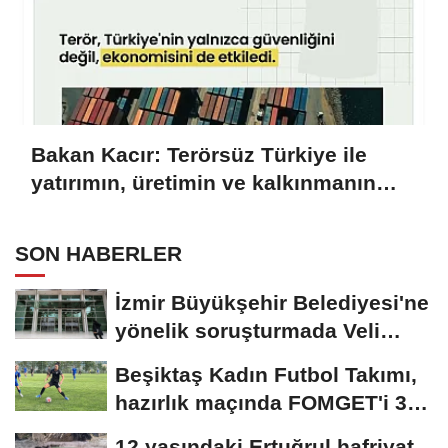
Bakan Kacır: Terörsüz Türkiye ile
yatırımın, üretimin ve kalkınmanın
önü açılacak
SON HABERLER
İzmir Büyükşehir Belediyesi'ne
yönelik soruşturmada Veli
Ağbaba'nın...
Beşiktaş Kadın Futbol Takımı,
hazırlık maçında FOMGET'i 3-
1...
12 yaşındaki Ertuğrul hafriyat