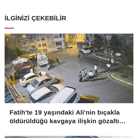
İLGINIZI ÇEKEBILIR
Fatih'te 19 yaşındaki Ali'nin bıçakla
öldürüldüğü kavgaya ilişkin gözaltı
sayısı 10'a yükseldi