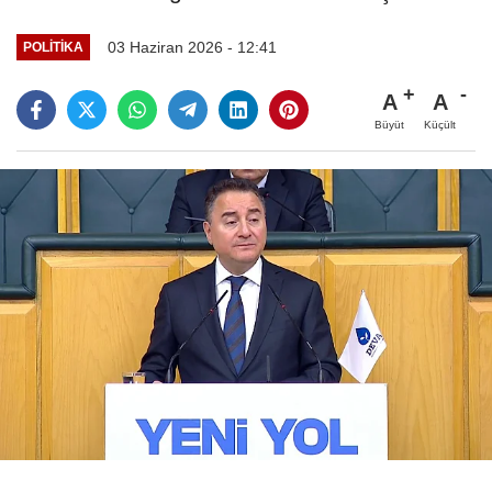
03 Haziran 2026 - 12:41
POLITIKA
A
A
Büyüt
Küçült