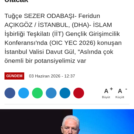
Tuğçe SEZER ODABAŞI- Feridun
AÇIKGÖZ / İSTANBUL, (DHA)- İSLAM
İşbirliği Teşkilatı (İİT) Gençlik Girişimcilik
Konferansı'nda (OIC YEC 2026) konuşan
İstanbul Valisi Davut Gül, "Aslında çok
önemli bir potansiyelimiz var
03 Haziran 2026 - 12:37
GÜNDEM
A
A
Büyüt
Küçült