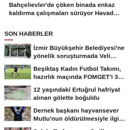
Bahçelievler'de çöken binada enkaz
kaldırma çalışmaları sürüyor Havadan
görüntülerle
SON HABERLER
İzmir Büyükşehir Belediyesi'ne
yönelik soruşturmada Veli
Ağbaba'nın...
Beşiktaş Kadın Futbol Takımı,
hazırlık maçında FOMGET'i 3-
1...
12 yaşındaki Ertuğrul hafriyat
alınan gölette boğuldu
Dernek başkanı hayvansever
Mutlu'nun öldürülmesiyle ilgili
ağabeyi...