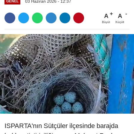
03 Haziran 2026 - 12:37
GENEL
A
A
Büyüt
Küçült
ISPARTA'nın Sütçüler ilçesinde barajda