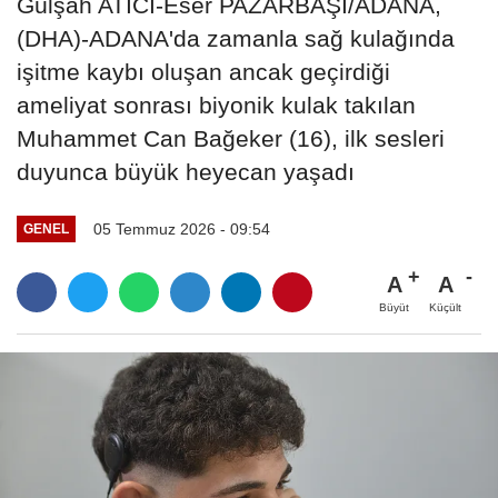
Gülşah ATICI-Eser PAZARBAŞI/ADANA,
(DHA)-ADANA'da zamanla sağ kulağında
işitme kaybı oluşan ancak geçirdiği
ameliyat sonrası biyonik kulak takılan
Muhammet Can Bağeker (16), ilk sesleri
duyunca büyük heyecan yaşadı
05 Temmuz 2026 - 09:54
GENEL
A
A
Büyüt
Küçült