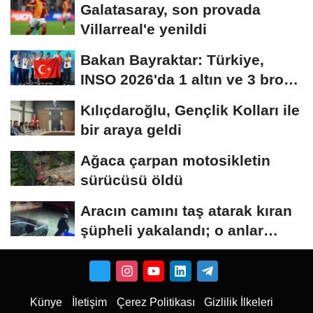
Galatasaray, son provada
Villarreal'e yenildi
Bakan Bayraktar: Türkiye,
INSO 2026'da 1 altın ve 3 bronz
madalya...
Kılıçdaroğlu, Gençlik Kolları ile
bir araya geldi
Ağaca çarpan motosikletin
sürücüsü öldü
Aracın camını taş atarak kıran
şüpheli yakalandı; o anlar
kamerada
Künye
İletişim
Çerez Politikası
Gizlilik İlkeleri