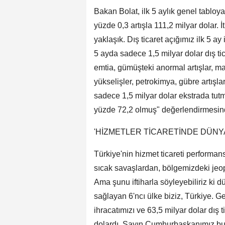
Bakan Bolat, ilk 5 aylık genel tabloy
yüzde 0,3 artışla 111,2 milyar dolar. 
yaklaşık. Dış ticaret açığımız ilk 5 ay
5 ayda sadece 1,5 milyar dolar dış tic
emtia, gümüşteki anormal artışlar, ma
yükselişler, petrokimya, gübre artışla
sadece 1,5 milyar dolar ekstrada tutm
yüzde 72,2 olmuş" değerlendirmesin
'HİZMETLER TİCARETİNDE DÜNYA 
Türkiye'nin hizmet ticareti performan
sıcak savaşlardan, bölgemizdeki jeopo
Ama şunu iftiharla söyleyebiliriz ki d
sağlayan 6'ncı ülke biziz, Türkiye. G
ihracatımızı ve 63,5 milyar dolar dış t
dolardı. Sayın Cumhurbaşkanımız bu yı