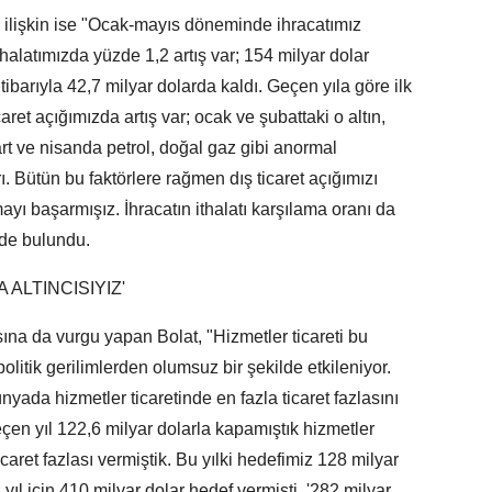
a ilişkin ise "Ocak-mayıs döneminde ihracatımız
İthalatımızda yüzde 1,2 artış var; 154 milyar dolar
 itibarıyla 42,7 milyar dolarda kaldı. Geçen yıla göre ilk
aret açığımızda artış var; ocak ve şubattaki o altın,
rt ve nisanda petrol, doğal gaz gibi anormal
rı. Bütün bu faktörlere rağmen dış ticaret açığımızı
ayı başarmışız. İhracatın ithalatı karşılama oranı da
de bulundu.
ALTINCISIYIZ'
sına da vurgu yapan Bolat, "Hizmetler ticareti bu
litik gerilimlerden olumsuz bir şekilde etkileniyor.
ünyada hizmetler ticaretinde en fazla ticaret fazlasını
eçen yıl 122,6 milyar dolarla kapamıştık hizmetler
icaret fazlası vermiştik. Bu yılki hedefimiz 128 milyar
l için 410 milyar dolar hedef vermişti, '282 milyar