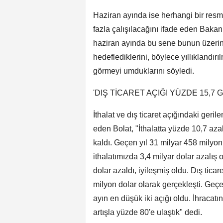
Haziran ayında ise herhangi bir resmi
fazla çalışılacağını ifade eden Bakan 
haziran ayında bu sene bunun üzerine 3
hedeflediklerini, böylece yıllıklandır
görmeyi umduklarını söyledi.
'DIŞ TİCARET AÇIĞI YÜZDE 15,7 G
İthalat ve dış ticaret açığındaki ger
eden Bolat, "İthalatta yüzde 10,7 aza
kaldı. Geçen yıl 31 milyar 458 milyon 
ithalatımızda 3,4 milyar dolar azalış 
dolar azaldı, iyileşmiş oldu. Dış tica
milyon dolar olarak gerçekleşti. Geçe
ayın en düşük iki açığı oldu. İhracatı
artışla yüzde 80'e ulaştık" dedi.