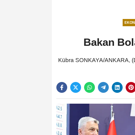
EKON
Bakan Bola
Kübra SONKAYA/ANKARA, (DHA)