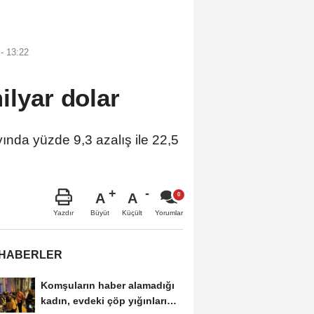
- 13:22
ilyar dolar
da yüzde 9,3 azalış ile 22,5
A
A
Büyüt
Küçült
Yazdır
Yorumlar
 HABERLER
Komşuların haber alamadığı
kadın, evdeki çöp yığınları