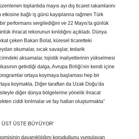
zenlenen toplantıda mayıs ayı dış ticaret rakamlarını
m etkisine bağlı iş günü kayıplarına rağmen Türk
 bir performans sergilediğini ve 22 Mayıs'ta günlük
ünlük ihracat rekorunun kırıldığını açıkladı. Dünya
kat çeken Bakan Bolat, küresel ticaretteki
eydan okumalar, sıcak savaşlar, tedarik
ncirindeki aksamalar, lojistik maliyetlerinin yükselmesi
tikasının getirdiği dalga, Avrupa Birliği'nin kendi içine
, programlar ortaya koymaya başlaması hep bir
 ortaya koymakta. Diğer taraftan da Uzak Doğu'da
siteyle diğer dünya bölgelerine yönelik ihracat
ekten ciddi kırılmalar ve fay hatları oluşturmakta"
R ÜST ÜSTE BÜYÜYOR'
nomisinin dayanıklılığını koruduğunu vurgulayan