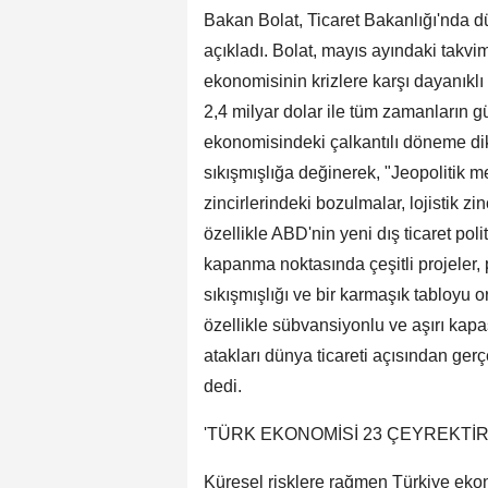
Bakan Bolat, Ticaret Bakanlığı'nda dü
açıkladı. Bolat, mayıs ayındaki takvi
ekonomisinin krizlere karşı dayanıklı
2,4 milyar dolar ile tüm zamanların g
ekonomisindeki çalkantılı döneme dik
sıkışmışlığa değinerek, "Jeopolitik m
zincirlerindeki bozulmalar, lojistik zi
özellikle ABD'nin yeni dış ticaret poli
kapanma noktasında çeşitli projeler
sıkışmışlığı ve bir karmaşık tabloyu
özellikle sübvansiyonlu ve aşırı kapa
atakları dünya ticareti açısından gerç
dedi.
'TÜRK EKONOMİSİ 23 ÇEYREKTİ
Küresel risklere rağmen Türkiye eko