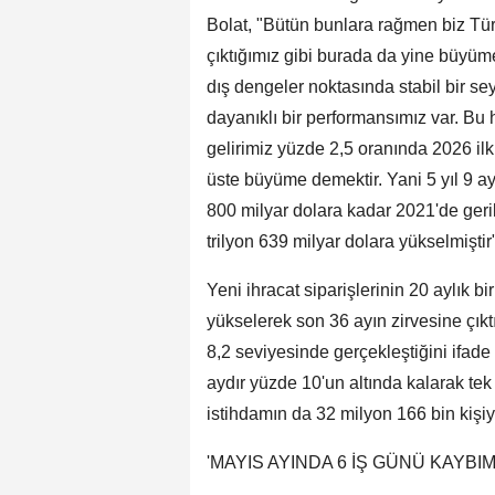
Bolat, "Bütün bunlara rağmen biz Tür
çıktığımız gibi burada da yine büyüme
dış dengeler noktasında stabil bir seyi
dayanıklı bir performansımız var. Bu h
gelirimiz yüzde 2,5 oranında 2026 i
üste büyüme demektir. Yani 5 yıl 9 
800 milyar dolara kadar 2021'de geri
trilyon 639 milyar dolara yükselmiştir"
Yeni ihracat siparişlerinin 20 aylık
yükselerek son 36 ayın zirvesine çıktı
8,2 seviyesinde gerçekleştiğini ifade e
aydır yüzde 10'un altında kalarak te
istihdamın da 32 milyon 166 bin kişiye
'MAYIS AYINDA 6 İŞ GÜNÜ KAYBIM