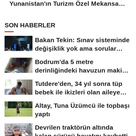
Yunanistan'ın Turizm Özel Mekansal
Çerçevesi'ne ilişkin açıklama
SON HABERLER
Bakan Tekin: Sınav sisteminde
değişiklik yok ama sorular
müfredata...
Bodrum'da 5 metre
derinliğindeki havuzun makine
dairesine düşen...
Tutdere'den, 34 yıl sonra tüp
bebek ile ikizleri olan aileye
ziyaret
Altay, Tuna Üzümcü ile topbaşı
yaptı
Devrilen traktörün altında
kalan sürücü hayatını kaybetti