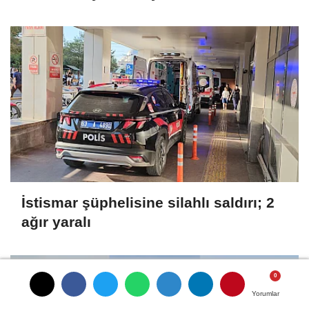
İstismar şüphelisine silahlı saldırı; 2
ağır yaralı
Yorumlar
Yorumlar
Yorumlar