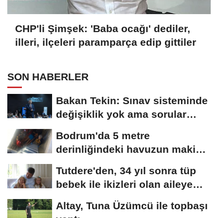
CHP'li Şimşek: 'Baba ocağı' dediler,
illeri, ilçeleri paramparça edip gittiler
SON HABERLER
Bakan Tekin: Sınav sisteminde
değişiklik yok ama sorular
müfredata...
Bodrum'da 5 metre
derinliğindeki havuzun makine
dairesine düşen...
Tutdere'den, 34 yıl sonra tüp
bebek ile ikizleri olan aileye
ziyaret
Altay, Tuna Üzümcü ile topbaşı