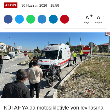
30 Haziran 2026 - 15:58
ASAYIŞ
A
A
Büyüt
Küçült
KÜTAHYA'da motosikletiyle yön levhasına