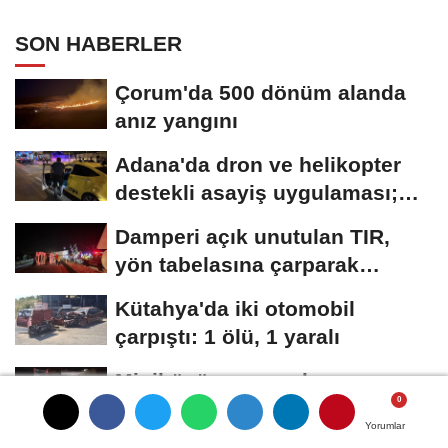
SON HABERLER
Çorum'da 500 dönüm alanda
anız yangını
Adana'da dron ve helikopter
destekli asayiş uygulaması;
aranan 62...
Damperi açık unutulan TIR,
yön tabelasına çarparak
devrildi
Kütahya'da iki otomobil
çarpıştı: 1 ölü, 1 yaralı
Minibüsün camını kırıp, para
ve altınları çalan kar maskeli
Yorumlar
Yorumlar
Yorumlar
5...