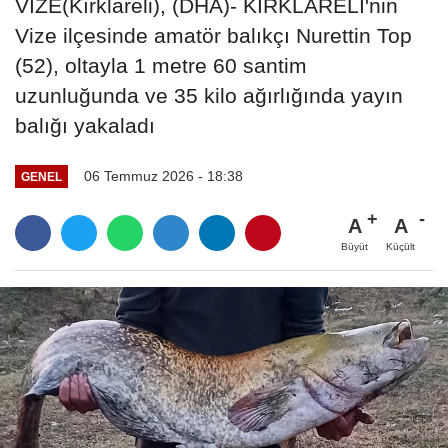
VİZE(Kırklareli), (DHA)- KIRKLARELİ'nin
Vize ilçesinde amatör balıkçı Nurettin Top
(52), oltayla 1 metre 60 santim
uzunluğunda ve 35 kilo ağırlığında yayın
balığı yakaladı
06 Temmuz 2026 - 18:38
GENEL
A
A
Büyüt
Küçült