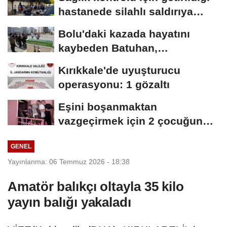
hastanede silahlı saldırıya
uğrayan...
Bolu'daki kazada hayatını
kaybeden Batuhan,
Kırıkkale'de toprağa...
Kırıkkale'de uyuşturucu
operasyonu: 1 gözaltı
Eşini boşanmaktan
vazgeçirmek için 2 çocuğunu
balkonda alıkoydu;...
GENEL
Yayınlanma: 06 Temmuz 2026 - 18:38
Amatör balıkçı oltayla 35 kilo
yayın balığı yakaladı