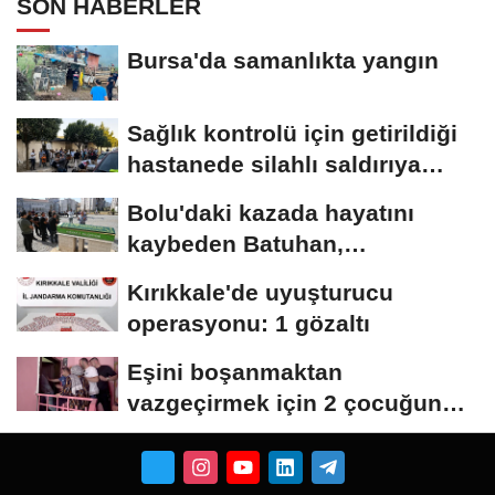
SON HABERLER
Bursa'da samanlıkta yangın
Sağlık kontrolü için getirildiği
hastanede silahlı saldırıya
uğrayan...
Bolu'daki kazada hayatını
kaybeden Batuhan,
Kırıkkale'de toprağa...
Kırıkkale'de uyuşturucu
operasyonu: 1 gözaltı
Eşini boşanmaktan
vazgeçirmek için 2 çocuğunu
balkonda alıkoydu;...