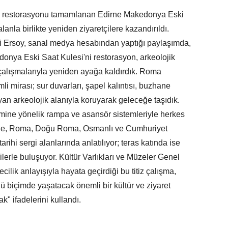
dan restorasyonu tamamlanan Edirne Makedonya Eski
lanla birlikte yeniden ziyaretçilere kazandırıldı.
i Ersoy, sanal medya hesabından yaptığı paylaşımda,
onya Eski Saat Kulesi'ni restorasyon, arkeolojik
çalışmalarıyla yeniden ayağa kaldırdık. Roma
mirası; sur duvarları, şapel kalıntısı, buzhane
ayan arkeolojik alanıyla koruyarak geleceğe taşıdık.
işimine yönelik rampa ve asansör sistemleriyle herkes
kulede, Roma, Doğu Roma, Osmanlı ve Cumhuriyet
ihi sergi alanlarında anlatılıyor; teras katında ise
lerle buluşuyor. Kültür Varlıkları ve Müzeler Genel
lik anlayışıyla hayata geçirdiği bu titiz çalışma,
lü biçimde yaşatacak önemli bir kültür ve ziyaret
k" ifadelerini kullandı.