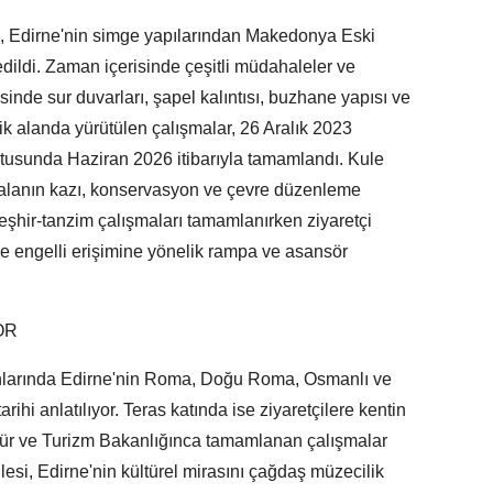
, Edirne'nin simge yapılarından Makedonya Eski
ildi. Zaman içerisinde çeşitli müdahaleler ve
esinde sur duvarları, şapel kalıntısı, buzhane yapısı ve
ojik alanda yürütülen çalışmalar, 26 Aralık 2023
tusunda Haziran 2026 itibarıyla tamamlandı. Kule
k alanın kazı, konservasyon ve çevre düzenleme
 teşhir-tanzim çalışmaları tamamlanırken ziyaretçi
le engelli erişimine yönelik rampa ve asansör
OR
lanlarında Edirne'nin Roma, Doğu Roma, Osmanlı ve
rihi anlatılıyor. Teras katında ise ziyaretçilere kentin
ür ve Turizm Bakanlığınca tamamlanan çalışmalar
i, Edirne'nin kültürel mirasını çağdaş müzecilik