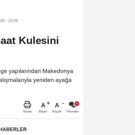
26 - 13:09
aat Kulesini
mge yapılarından Makedonya
çalışmalarıyla yeniden ayağa
A
A
Büyüt
Küçült
Yazdır
Yorumlar
 HABERLER