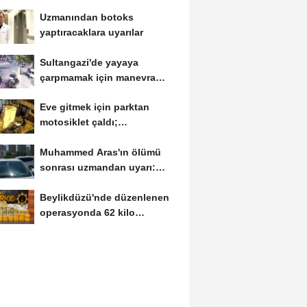
Uzmanından botoks
yaptıracaklara uyarılar
Sultangazi'de yayaya
çarpmamak için manevra
yaptı; trafik ışığına...
Eve gitmek için parktan
motosiklet çaldı;
'alkollüydüm,
Muhammed Aras'ın ölümü
hatırlamıyorum'...
sonrası uzmandan uyarı:
Camlar açık...
Beylikdüzü'nde düzenlenen
operasyonda 62 kilo
uyuşturucu madde...