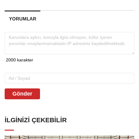
YORUMLAR
Gönder
İLGINIZI ÇEKEBILIR