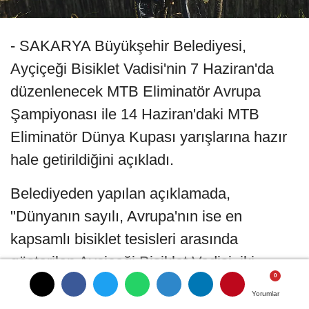
- SAKARYA Büyükşehir Belediyesi,
Ayçiçeği Bisiklet Vadisi'nin 7 Haziran'da
düzenlenecek MTB Eliminatör Avrupa
Şampiyonası ile 14 Haziran'daki MTB
Eliminatör Dünya Kupası yarışlarına hazır
hale getirildiğini açıkladı.
Belediyeden yapılan açıklamada,
"Dünyanın sayılı, Avrupa'nın ise en
kapsamlı bisiklet tesisleri arasında
gösterilen Ayçiçeği Bisiklet Vadisi, iki
önemli uluslararası organizasyona ev
Yorumlar
Yorumlar
Yorumlar
sahipliği yapacak" denildi.