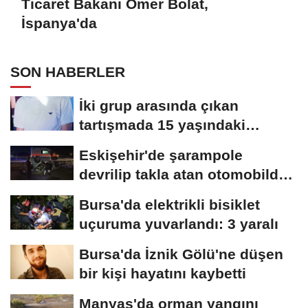
Ticaret Bakanı Ömer Bolat,
İspanya'da
SON HABERLER
İki grup arasında çıkan
tartışmada 15 yaşındaki
Mehmet kalbinden...
Eskişehir'de şarampole
devrilip takla atan otomobilde
2 kişi yaralandı
Bursa'da elektrikli bisiklet
uçuruma yuvarlandı: 3 yaralı
Bursa'da İznik Gölü'ne düşen
bir kişi hayatını kaybetti
Manyas'da orman yangını