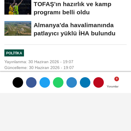
TOFAŞ'ın hazırlık ve kamp
programı belli oldu
Almanya'da havalimanında
patlayıcı yüklü İHA bulundu
POLITIKA
Yayınlanma: 30 Haziran 2026 - 19:07
Güncelleme: 30 Haziran 2026 - 19:07
Bakan Gürlek, Erdemli Belediye
Yorumlar
Yorumlar
Yorumlar
Yorumlar
Başkanı Kara ve muhtarları kabul
etti
ANKARA, (DHA)- ADALET Bakanı Akın
Gürlek, Mersin'in Erdemli ilçesi Belediye