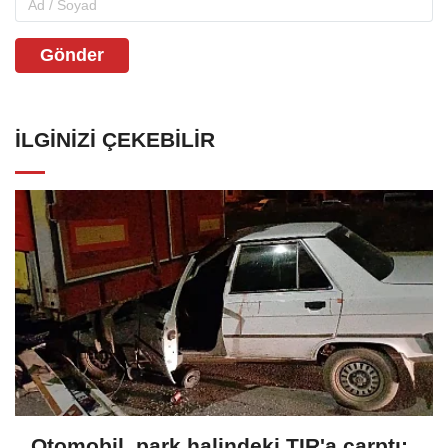
Gönder
İLGINIZI ÇEKEBILIR
Otomobil, park halindeki TIR'a çarptı;