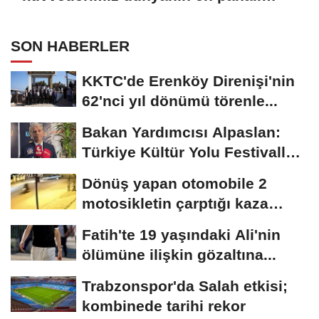
ordusuna karşı gücünü gösterdi
SON HABERLER
KKTC'de Erenköy Direnişi'nin
62'nci yıl dönümü törenle...
Bakan Yardımcısı Alpaslan:
Türkiye Kültür Yolu Festivalleri
bir...
Dönüş yapan otomobile 2
motosikletin çarptığı kaza
kamerada
Fatih'te 19 yaşındaki Ali'nin
ölümüne ilişkin gözaltına...
Trabzonspor'da Salah etkisi;
kombinede tarihi rekor